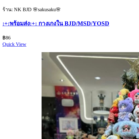
ร้าน: NK BJD 🌸sakusaku🌸
:+:พร้อมส่ง:+: กางเกงใน BJD/MSD/YOSD
฿
86
Quick View