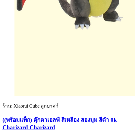
ร้าน: Xiaorui Cube ลูกบาศก์
((พร้อมแท็ก) ตุ๊กตาเอลฟ์ สีเหลือง สองมุม สีดํา 0k
Charizard Charizard