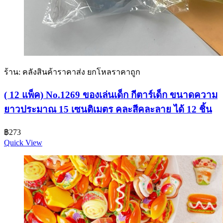
ร้าน: คลังสินค้าราคาส่ง ยกโหลราคาถูก
( 12 แพ็ค) No.1269 ของเล่นเด็ก กีตาร์เด็ก ขนาดความ
ยาวประมาณ 15 เซนติเมตร คละสีคละลาย ได้ 12 ชิ้น
฿
273
Quick View