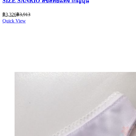
SIZE SANRIO ลิขสิทธิ์แท้จากญี่ปุ่น
Current
Original
฿
3,326
฿
3,913
price
price
Quick View
is:
was:
฿3,326.
฿3,913.