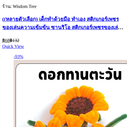
ร้าน: Wisdom Tree
((หลายตัวเลือก) เด็กทําด้วยมือ ทําเอง สติกเกอร์เพชร
ของเล่นความเข้มข้น ซานริโอ สติกเกอร์เพชรของเล่น
เพื่อการศึกษา
Current
Original
฿
68
฿
132
price
price
Quick View
is:
was:
฿68.
฿132.
-93%