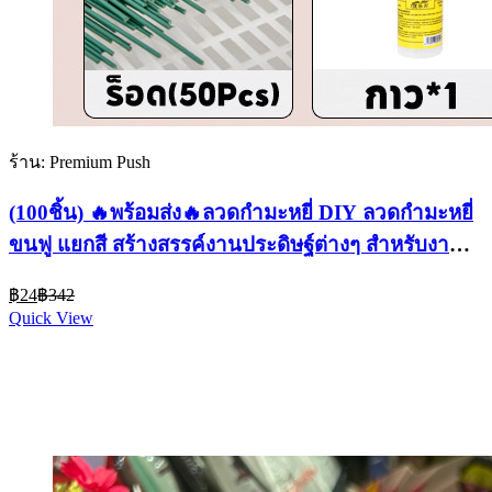
ร้าน: Premium Push
(100ชิ้น) 🔥พร้อมส่ง🔥ลวดกำมะหยี่ DIY ลวดกํามะหยี่
ขนฟู แยกสี สร้างสรรค์งานประดิษฐ์ต่างๆ สำหรับงาน
ฝีมือ สีสันสดใส
Current
Original
฿
24
฿
342
price
price
Quick View
is:
was:
฿24.
฿342.