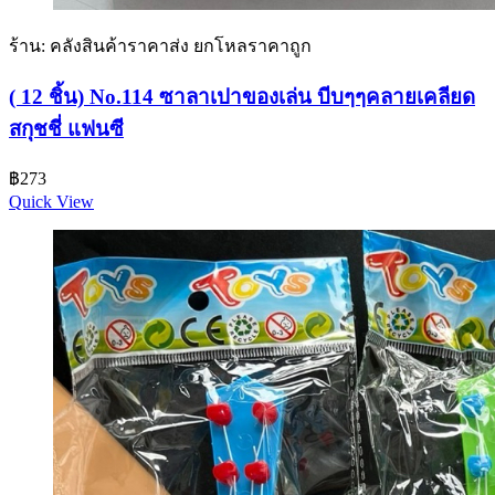
ร้าน: คลังสินค้าราคาส่ง ยกโหลราคาถูก
( 12 ชิ้น) No.114 ซาลาเปาของเล่น บีบๆๆคลายเคลียด
สกุชชี่ แฟนซี
฿
273
Quick View