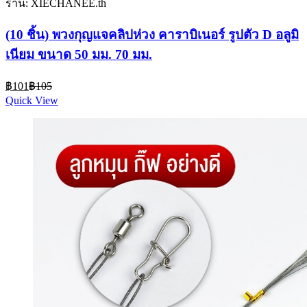
ร้าน: XIECHANEE.th
(10 ชิ้น) พวงกุญแจคลิปห่วง คาราบิเนอร์ รูปตัว D อลูมิ
เนียม ขนาด 50 มม. 70 มม.
Current
Original
฿
101
฿
105
price
price
Quick View
is:
was:
฿101.
฿105.