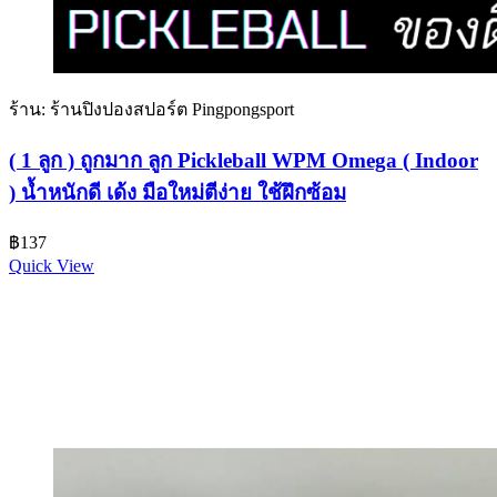
ร้าน: ร้านปิงปองสปอร์ต Pingpongsport
( 1 ลูก ) ถูกมาก ลูก Pickleball WPM Omega ( Indoor
) น้ำหนักดี เด้ง มือใหม่ตีง่าย ใช้ฝึกซ้อม
฿
137
Quick View