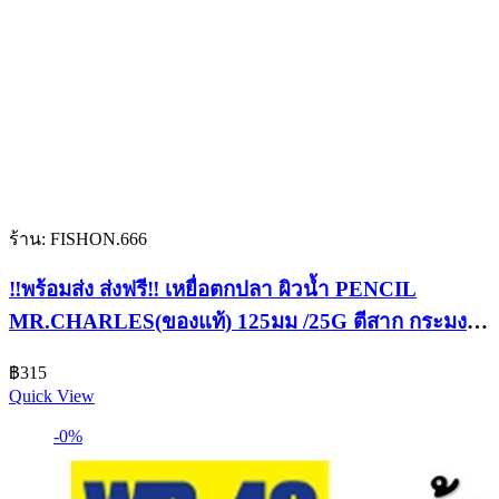
ร้าน: FISHON.666
‼️พร้อมส่ง ส่งฟรี‼️ เหยื่อตกปลา ผิวน้ำ PENCIL
MR.CHARLES(ของแท้) 125มม /25G ตีสาก กระมง
ชายฝั่ง
฿
315
Quick View
-0%