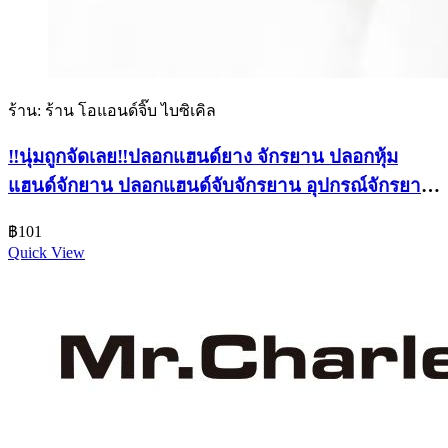
ร้าน: ร้าน โอแอนด์จิ๊บ ไบซิเคิล
‼️นุ่มถูกจัดเลย‼️ปลอกแฮนด์ยาง จักรยาน ปลอกหุ้ม
แฮนด์จักยาน ปลอกแฮนด์จับจักรยาน อุปกรณ์จักรยาน
อะไหล่จักรยาน
฿
101
Quick View