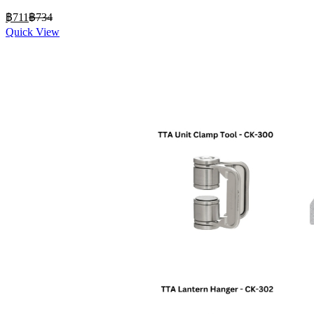
Current
Original
฿
711
฿
734
price
price
Quick View
is:
was:
฿711.
฿734.