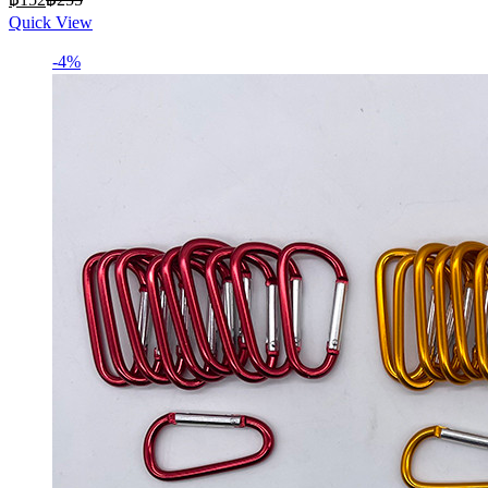
price
price
Quick View
is:
was:
฿152.
฿255.
-4%