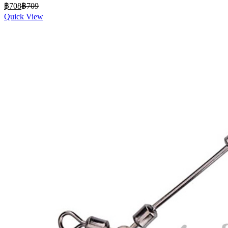
Current
Original
฿
708
฿
709
price
price
Quick View
is:
was:
฿708.
฿709.