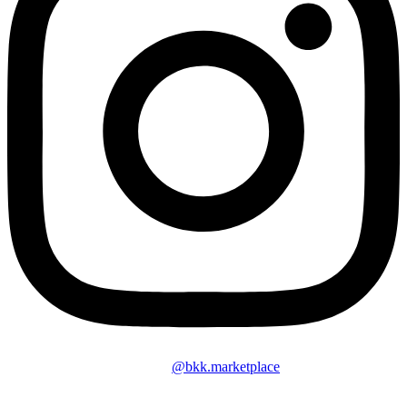
@bkk.marketplace