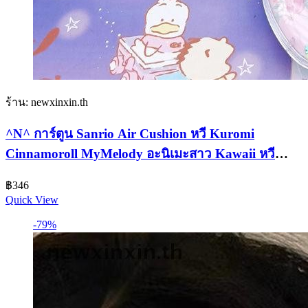
ร้าน: newxinxin.th
^N^ การ์ตูน Sanrio Air Cushion หวี Kuromi
Cinnamoroll MyMelody อะนิเมะสาว Kawaii หวี
การ์ตูนสแควร์นวดหวีอุปกรณ์เสริม {T}
฿
346
Quick View
-79%