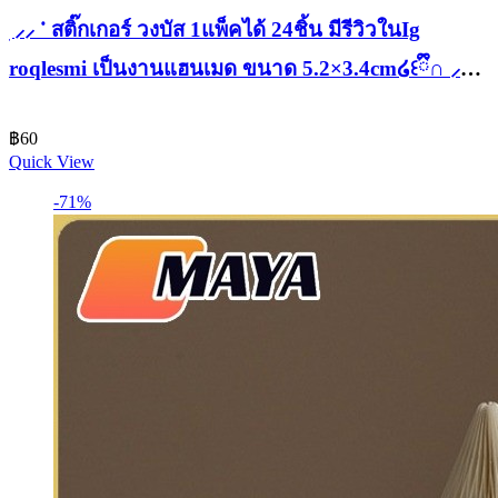
ׅ ⸝⸝ ᱸ สติ๊กเกอร์ วงบัส 1แพ็คได้ 24ชิ้น มีรีวิวในIg
roqlesmi เป็นงานแฮนเมด ขนาด 5.2×3.4cm໒꒰ྀི∩ ⸝⸝
∩꒱ྀིა
฿
60
Quick View
-71%