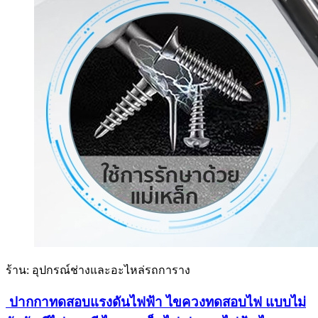
ร้าน: อุปกรณ์ช่างและอะไหล่รถการาง
​ ปากกาทดสอบแรงดันไฟฟ้า ​​ไขควงทดสอบไฟ​ แบบไม่