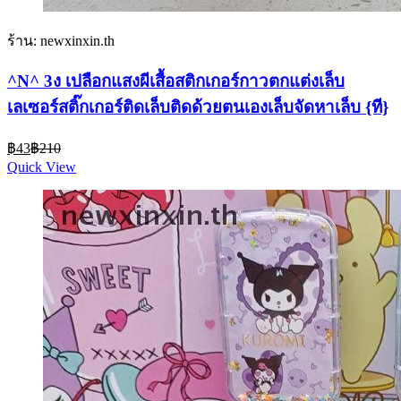
ร้าน: newxinxin.th
^N^ 3ง เปลือกแสงผีเสื้อสติกเกอร์กาวตกแต่งเล็บ
เลเซอร์สติ๊กเกอร์ติดเล็บติดด้วยตนเองเล็บจัดหาเล็บ {ที}
Current
Original
฿
43
฿
210
price
price
Quick View
is:
was:
฿43.
฿210.