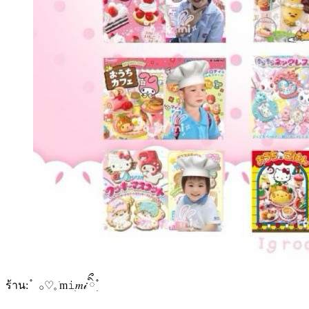
ร้าน: ֯⠀𓂂♡𓈒 ֺm𝚒ׅ𝑚𝒾 ིྀ ׅ ֯