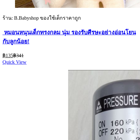
ร้าน: B.Babyshop ของใช้เด็กราคาถูก
️ หมอนหนุนเด็กทรงกลม นุ่ม รองรับศีรษะอย่างอ่อนโยน
กับลูกน้อย!
Current
Original
฿
135
฿
341
price
price
Quick View
is:
was:
฿135.
฿341.