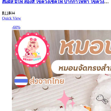
สัมผัส มีไฟ สองสี ไขควงเช็คไฟ ปากกาไฟฟ้า ไขควง
ไฟฟ้า LED อุปกรณ์ช่าง
Current
Original
฿
11
฿
34
price
price
Quick View
is:
was:
฿11.
฿34.
-60%