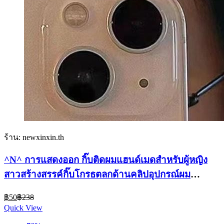
ร้าน: newxinxin.th
^N^ การแสดงออก กิ๊บติดผมแฮนด์เมดสําหรับผู้หญิง
สาวสร้างสรรค์กิ๊บโกรธตลกด้านคลิปอุปกรณ์ผม
อเนกประสงค์ของขวัญ {ที}
Current
Original
฿
50
฿
238
price
price
Quick View
is:
was:
฿50.
฿238.