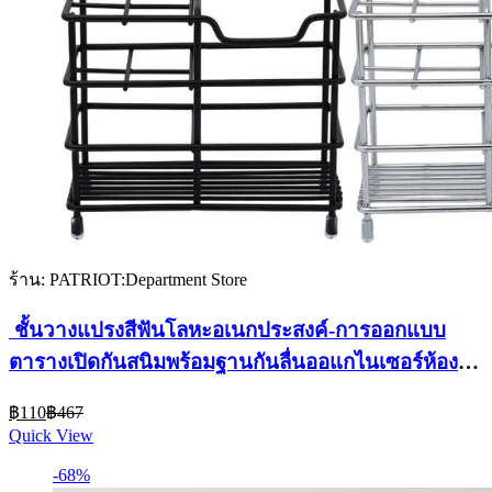
ร้าน: PATRIOT:Department Store
ชั้นวางแปรงสีฟันโลหะอเนกประสงค์-การออกแบบ
ตารางเปิดกันสนิมพร้อมฐานกันลื่นออแกไนเซอร์ห้อง
น้ําขนาดกะทัดรัดสําหรับบ้าน/สํานักงาน-2สี
Current
Original
฿
110
฿
467
price
price
Quick View
is:
was:
฿110.
฿467.
-68%