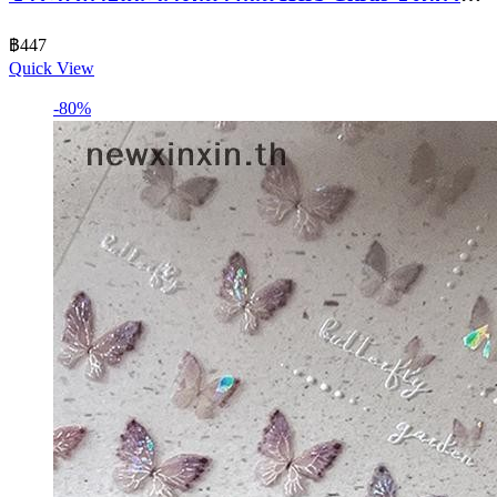
มัน ชำระสิ่งสกปรก
฿
447
Quick View
-80%