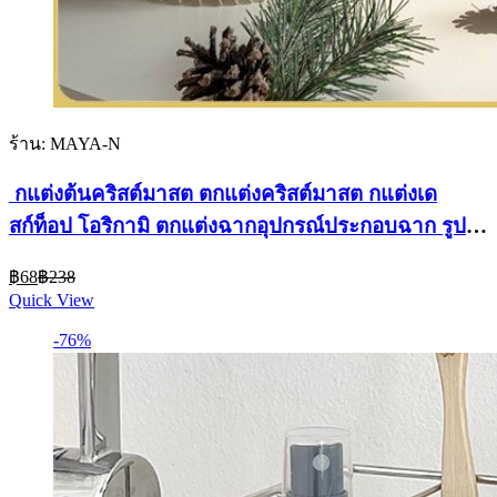
ร้าน: MAYA-N
กแต่งต้นคริสต์มาสต ตกแต่งคริสต์มาสต กแต่งเด
สก์ท็อป โอริกามิ ตกแต่งฉากอุปกรณ์ประกอบฉาก รูป
แบบใหม่คริสต์มาส
Current
Original
฿
68
฿
238
price
price
Quick View
is:
was:
฿68.
฿238.
-76%