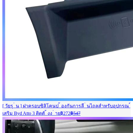
[ วัยรุ ่ น ] ฝาครอบซิลิโคนป ้ องกันการลื ่ นไถลสําหรับอุปกรณ ์
Current
Original
เสริม Byd Atto 3 ติดตั ้ งง ่ าย
฿
272
฿
547
price
price
is:
was:
฿272.
฿547.