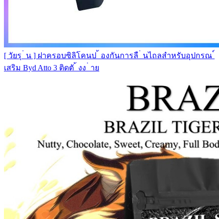
[ วัยรุ ่ น ] ฝาครอบซิลิโคนป ้ องกันการลื ่ นไถลสําหรับอุปกรณ ์
เสริม Byd Atto 3 ติดตั ้ งง ่ าย