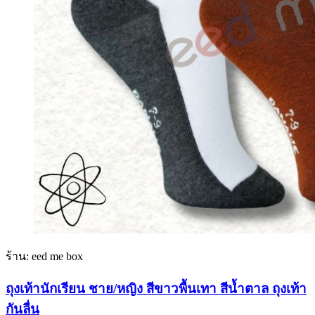
ร้าน: eed me box
ถุงเท้านักเรียน ชาย/หญิง สีขาวพื้นเทา สีน้ำตาล ถุงเท้า
กันลื่น