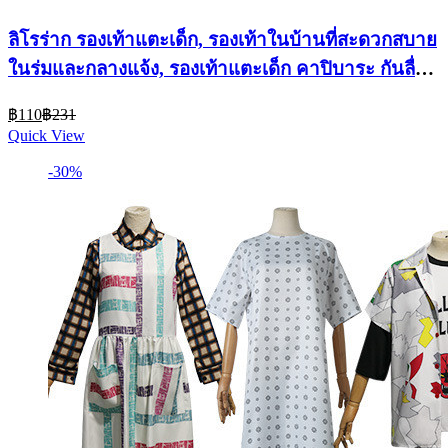
ลิโรร่า‌ก รองเท้าแตะเด็ก, รองเท้าในบ้านที่สะดวกสบาย
ในร่มและกลางแจ้ง, รองเท้าแตะเด็ก คาปิบาระ กันลื่น
การ์ตูนสําหรับเด็กชายและเด็กหญิง
Current
Original
฿
110
฿
231
price
price
Quick View
is:
was:
฿110.
฿231.
-30%