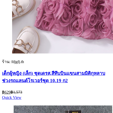
ร้าน: fdjgfj.th
เด็กผู้หญิง (เล็ก) ชุดเดรส,สีทึบบินแขนสามมิติกุหลาบ
ช่วงรถแลนด์โรเวอร์ชุด 10.19 ก2
Current
Original
฿
629
฿
1,573
price
price
Quick View
is:
was:
฿629.
฿1,573.