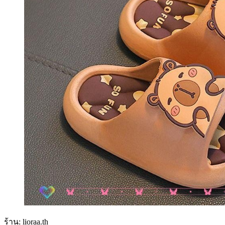
ร้าน: liora‌a.th