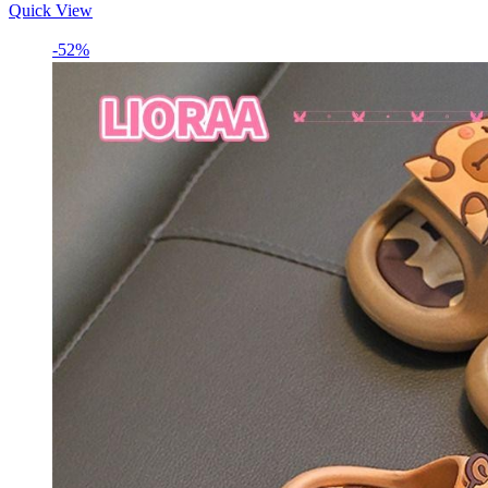
price
price
Quick View
is:
was:
฿254.
฿864.
-52%