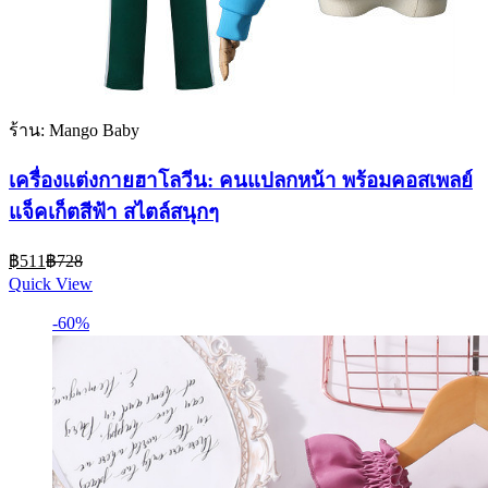
ร้าน: Mango Baby
เครื่องแต่งกายฮาโลวีน: คนแปลกหน้า พร้อมคอสเพลย์
แจ็คเก็ตสีฟ้า สไตล์สนุกๆ
Current
Original
฿
511
฿
728
price
price
Quick View
is:
was:
฿511.
฿728.
-60%