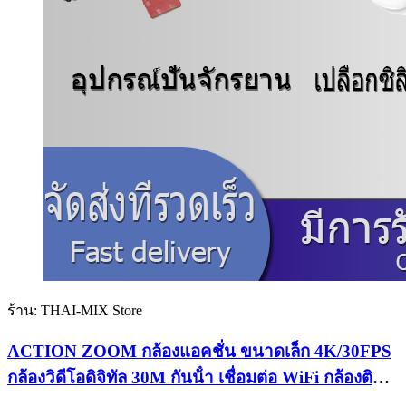
ร้าน: THAI-MIX Store
ACTION ZOOM กล้องแอคชั่น ขนาดเล็ก 4K/30FPS
กล้องวิดีโอดิจิทัล 30M กันน้ํา เชื่อมต่อ WiFi กล้องติด
หมวกกันน็อค