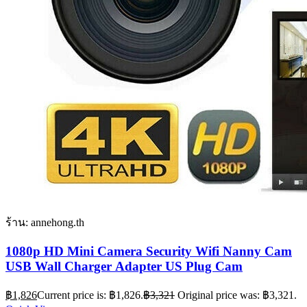
ร้าน: annehong.th
1080p HD Mini Camera Security Wifi Nanny Cam
USB Wall Charger Adapter US Plug Cam
฿
1,826
Current price is: ฿1,826.
฿
3,321
Original price was: ฿3,321.