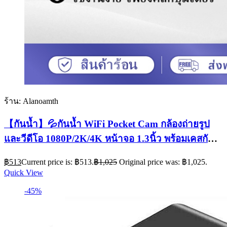
ร้าน: Alanoamth
【กันน้ำ】💦กันน้ำ WiFi Pocket Cam กล้องถ่ายรูป
และวีดีโอ 1080P/2K/4K หน้าจอ 1.3นิ้ว พร้อมเคสกัน
น้ำ เลนส์หมุนได้ 270° Vlogกล
฿
513
Current price is: ฿513.
฿
1,025
Original price was: ฿1,025.
Quick View
-45%