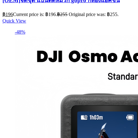
[OEM]จัดชุด แป้นติดหมวก gopro กล้องแอคชั่น
฿
196
Current price is: ฿196.
฿
255
Original price was: ฿255.
Quick View
-48%