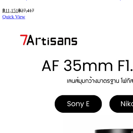
60mm f 2.8 มาโคร ) Canon EOS M R Nikon Z Fuji
Current
Original
฿
11,151
฿
27,417
Fujifilm XF Sony E M4/3 M43 Lmount
price
price
Quick View
is:
was:
฿11,151.
฿27,417.