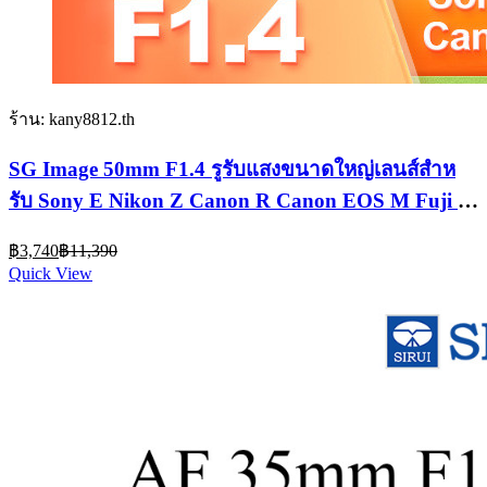
ร้าน: kany8812.th
SG Image 50mm F1.4 รูรับแสงขนาดใหญ่เลนส์สําห
รับ Sony E Nikon Z Canon R Canon EOS M Fuji X
M43 Sigma L A7C ZFC a6400 xt5
Current
Original
฿
3,740
฿
11,390
price
price
Quick View
is:
was:
฿3,740.
฿11,390.