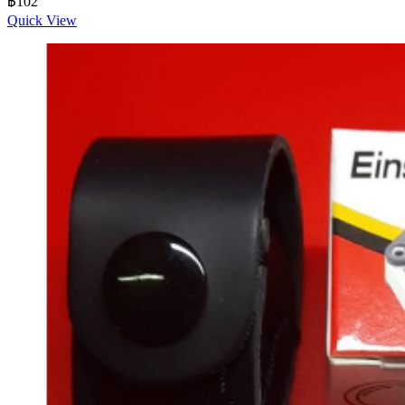
฿
102
Quick View