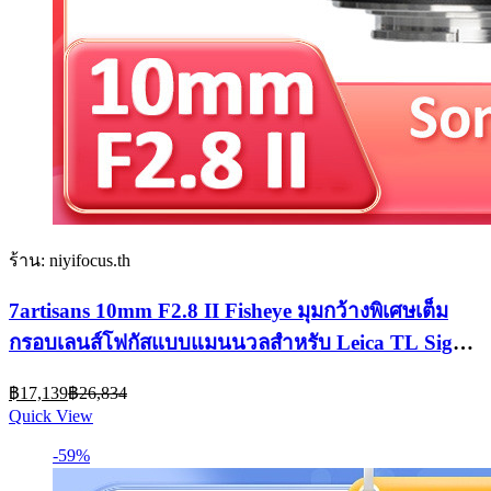
ร้าน: niyifocus.th
7artisans 10mm F2.8 II Fisheye มุมกว้างพิเศษเต็ม
กรอบเลนส์โฟกัสแบบแมนนวลสําหรับ Leica TL Sigma
FP Canon EOS R RF R8 Nikon Z ZF Sony E A7R4
Current
Original
A9
฿
17,139
฿
26,834
price
price
Quick View
is:
was:
฿17,139.
฿26,834.
-59%