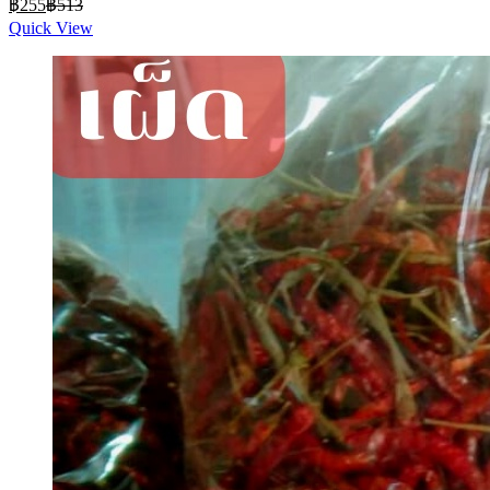
฿
255
฿
513
price
price
Quick View
is:
was:
฿255.
฿513.