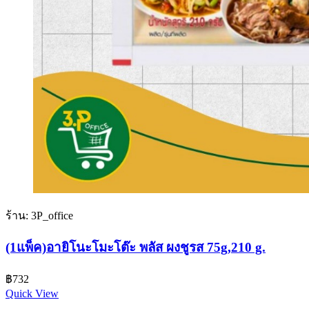
ร้าน: 3P_office
(1แพ็ค)อายิโนะโมะโต๊ะ พลัส ผงชูรส 75g,210 g.
฿
732
Quick View