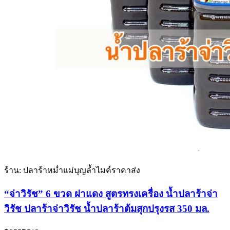
ร้าน: ปลาร้าหม่ำแม่บุญล้ำไมค์ราคาส่ง
“จ่าวิรัช” 6 ขวด ฝาแดง สูตรทรงเครื่อง น้ำปลาร้าจ่า
วิรัช ปลาร้าจ่าวิรัช น้ำปลาร้าต้มสุกปรุงรส 350 มล.
Current
Original