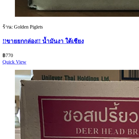
ร้าน: Golden Piglets
!!ขายยกกล่อง!! น้ำมันงา ใต้เชียง
฿
770
Quick View