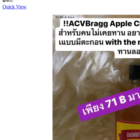
฿
461
Quick View