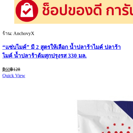
ร้าน: AnchovyX
“แซ่บไมค์” มี 2 สูตรให้เลือก น้ำปลาร้าไมค์ ปลาร้า
ไมค์ น้ำปลาร้าต้มสุกปรุงรส 330 มล.
Current
Original
฿
60
฿
128
price
price
Quick View
is:
was:
฿60.
฿128.