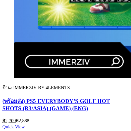
ร้าน: IMMERZIV BY 4LEMENTS
(พร้อมส่ง) PS5 EVERYBODY’S GOLF HOT
SHOTS (R3/ASIA) (GAME) (ENG)
Current
Original
฿
2,709
฿
2,888
price
price
Quick View
is:
was: