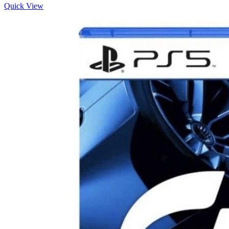
price
price
Quick View
is:
was:
฿3,050.
฿3,400.