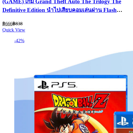
(GAME) เกม Grand Theft Auto The Trilogy The
Definitive Edition นำไปเสียบคอมเล่นผ่าน Flash
Drive ได้ทันที ไม่ต้องติดตั้ง
Current
Original
฿
666
฿
838
price
price
Quick View
is:
was:
฿666.
฿838.
-42%