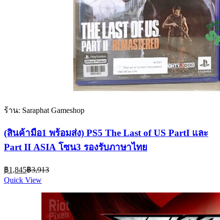
ร้าน: Saraphat Gameshop
(สินค้ามือ1 พร้อมส่ง) PS5 The Last of US PartI และ
Part II ASIA โซน3 รองรับภาษาไทย
Current
Original
฿
1,845
฿
3,913
price
price
Quick View
is:
was:
฿1,845.
฿3,913.