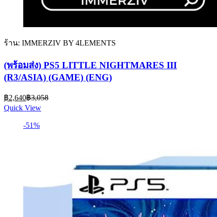
ร้าน: IMMERZIV BY 4LEMENTS
(พร้อมส่ง) PS5 LITTLE NIGHTMARES III
(R3/ASIA) (GAME) (ENG)
Current
Original
฿
2,640
฿
3,058
price
price
Quick View
is:
was:
฿2,640.
฿3,058.
-51%