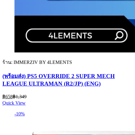
ร้าน: IMMERZIV BY 4LEMENTS
(พร้อมส่ง) PS5 OVERRIDE 2 SUPER MECH
LEAGUE ULTRAMAN (R2/JP) (ENG)
Current
Original
฿
658
฿
1,349
price
price
Quick View
is:
was:
฿658.
฿1,349.
-10%