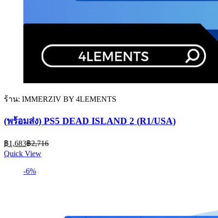
ร้าน: IMMERZIV BY 4LEMENTS
(พร้อมส่ง) PS5 DEAD ISLAND 2 (R1/USA)
Current
Original
฿
1,683
฿
2,716
price
price
Quick View
is:
was:
฿1,683.
฿2,716.
-6%