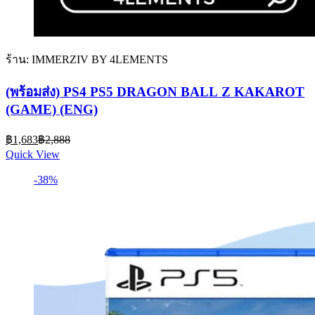
ร้าน: IMMERZIV BY 4LEMENTS
(พร้อมส่ง) PS4 PS5 DRAGON BALL Z KAKAROT
(GAME) (ENG)
Current
Original
฿
1,683
฿
2,888
price
price
Quick View
is:
was:
฿1,683.
฿2,888.
-38%