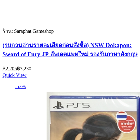
ร้าน: Saraphat Gameshop
(รบกวนอ่านรายละเอียดก่อนสั่งซื้อ) NSW Dokapon:
Sword of Fury JP อัพเดตแพทใหม่ รองรับภาษาอังกฤษ
Current
Original
฿
2,205
฿
3,230
price
price
Quick View
is:
was:
฿2,205.
฿3,230.
-53%