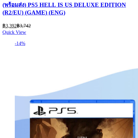
(พร้อมส่ง) PS5 HELL IS US DELUXE EDITION
(R2/EU) (GAME) (ENG)
Current
Original
฿
3,392
฿
3,742
price
price
Quick View
is:
was:
฿3,392.
฿3,742.
-14%