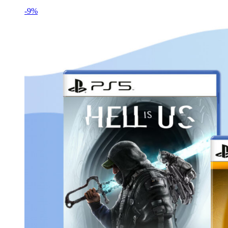
฿2,709.
฿2,888.
-9%