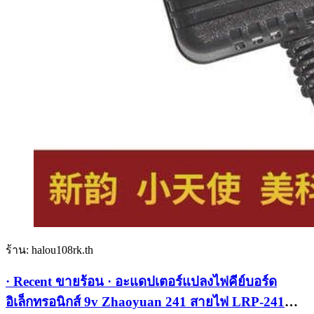
ร้าน: halou108rk.th
· Recent ขายร้อน · อะแดปเตอร์แปลงไฟคีย์บอร์ด
อิเล็กทรอนิกส์ 9v Zhaoyuan 241 สายไฟ LRP-241