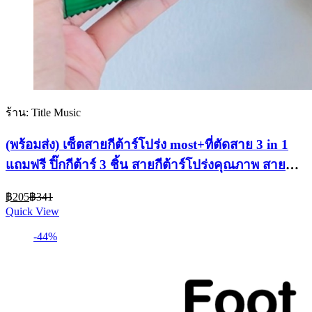
ร้าน: Title Music
(พร้อมส่ง) เซ็ตสายกีต้าร์โปร่ง most+ที่ตัดสาย 3 in 1
แถมฟรี ปิ๊กกีต้าร์ 3 ชิ้น สายกีต้าร์โปร่งคุณภาพ สายนิ่ม
เล่นง่าย
Current
Original
฿
205
฿
341
price
price
Quick View
is:
was:
฿205.
฿341.
-44%