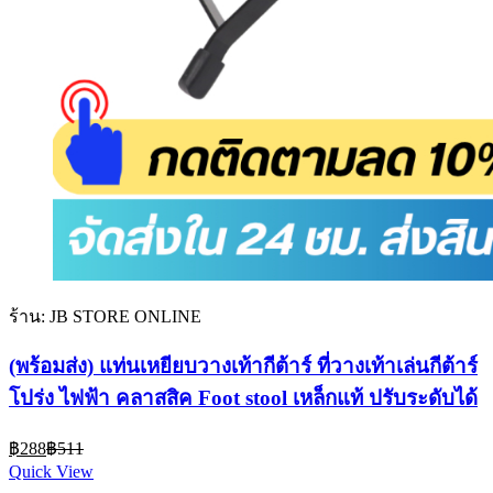
ร้าน: JB STORE ONLINE
(พร้อมส่ง) แท่นเหยียบวางเท้ากีต้าร์ ที่วางเท้าเล่นกีต้าร์
โปร่ง ไฟฟ้า คลาสสิค Foot stool เหล็กแท้ ปรับระดับได้
Current
Original
฿
288
฿
511
price
price
Quick View
is:
was: