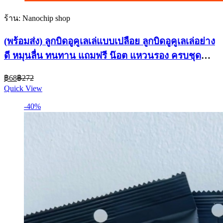
ร้าน: Nanochip shop
(พร้อมส่ง) ลูกบิดอูคูเลเล่แบบเปลือย ลูกบิดอูคูเลเล่อย่าง
ดี หมุนลื่น ทนทาน แถมฟรี น๊อต แหวนรอง ครบชุด
พร้อมติดตั้ง
Current
Original
฿
68
฿
272
price
price
Quick View
is:
was:
฿68.
฿272.
-40%