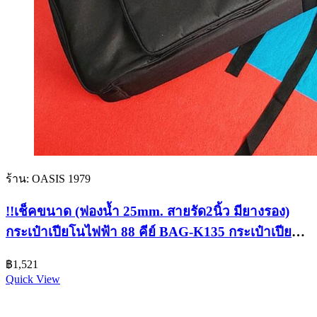
ร้าน: OASIS 1979
!!เช็คขนาด (ฟองน้ำ 25mm. สายรัด2นิ้ว มียางรอง)
กระเป๋าเปียโนไฟฟ้า 88 คีย์ BAG-K135 กระเป๋าเปียโน
NUX NPK-10 Softcase …
฿
1,521
Quick View