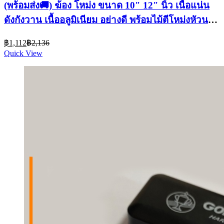
(พร้อมส่ง🚚) ฆ้อง โหม่ง ขนาด 10″ 12″ นิ้ว เนื้อแน่น
ดังกังวาน เนื้ออลูมิเนียม อย่างดี พร้อมไม้ตีโหม่งหัวนวม
/ มีปลายทาง
Current
Original
฿
1,112
฿
2,136
price
price
Quick View
is:
was:
฿1,112.
฿2,136.