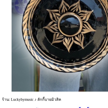
ร้าน: Luckybymusic ♪ ลักกี้บายมิวสิค