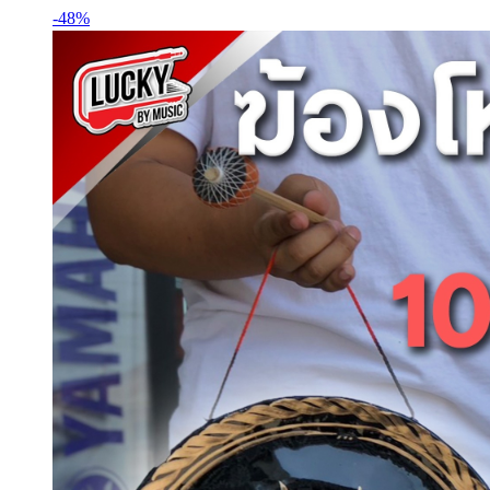
฿288.
฿511.
-48%