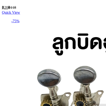
ทรงหยดน้ำ ทรงสามเหลี่ยม
Current
Original
฿
20
฿
118
price
price
Quick View
is:
was:
฿20.
฿118.
-75%