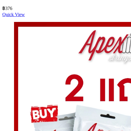
9v250mA Xinyun 229 ปลั๊ก
฿
376
Quick View