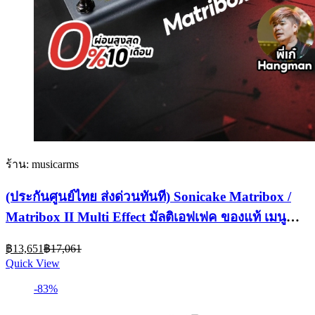
ร้าน: musicarms
(ประกันศูนย์ไทย ส่งด่วนทันที) Sonicake Matribox /
Matribox II Multi Effect มัลติเอฟเฟค ของแท้ เมนู
Eng รับประกันศูนย์
Current
Original
฿
13,651
฿
17,061
price
price
Quick View
is:
was:
฿13,651.
฿17,061.
-83%