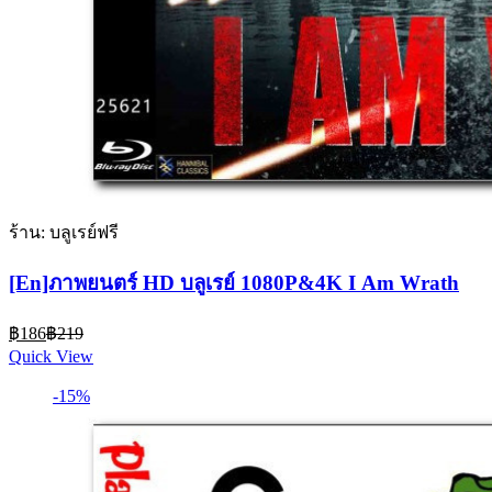
ร้าน: บลูเรย์ฟรี
[En]ภาพยนตร์ HD บลูเรย์ 1080P&4K I Am Wrath
Current
Original
฿
186
฿
219
price
price
Quick View
is:
was:
฿186.
฿219.
-15%