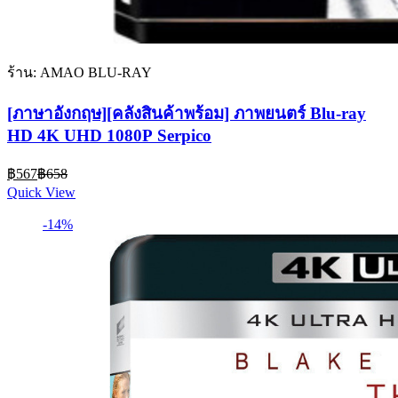
ร้าน: AMAO BLU-RAY
[ภาษาอังกฤษ][คลังสินค้าพร้อม] ภาพยนตร์ Blu-ray
HD 4K UHD 1080P Serpico
Current
Original
฿
567
฿
658
price
price
Quick View
is:
was:
฿567.
฿658.
-14%