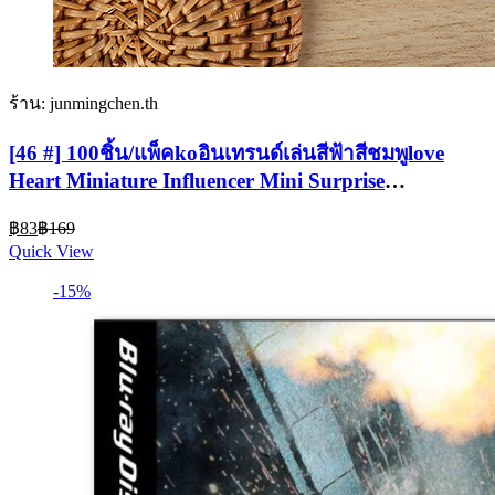
ร้าน: junmingchen.th
[46 #] 100ชิ้น/แพ็คkoอินเทรนด์เล่นสีฟ้าสีชมพูlove
Heart Miniature Influencer Mini Surprise
Mysteryกระเป๋าประณีตกระเป๋าเปล่าMD
Current
Original
฿
83
฿
169
price
price
Quick View
is:
was:
฿83.
฿169.
-15%