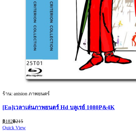
ร้าน: anision ภาพยนตร์
[En]เวลาเล่นภาพยนตร์ Hd บลูเรย์ 1080P&4K
Current
Original
฿
182
฿
215
price
price
Quick View
is:
was: