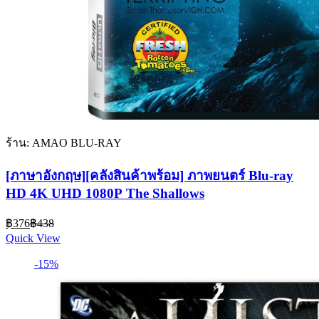
ร้าน: AMAO BLU-RAY
[ภาษาอังกฤษ][คลังสินค้าพร้อม] ภาพยนตร์ Blu-ray
HD 4K UHD 1080P The Shallows
Current
Original
฿
376
฿
438
price
price
Quick View
is:
was:
฿376.
฿438.
-15%