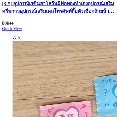
[3 #] อุปกรณ์เรซิ่นฮาโลวีนผีฟักทองทําเองอุปกรณ์เสริม
ครีมกาวอุปกรณ์เสริมเคสโทรศัพท์กิ๊บหัวเชือกถ้วยน้ํา
สติกเกอร์ ซคิว
Current
Original
฿
8
฿
11
price
price
Quick View
is:
was:
฿8.
฿11.
-51%