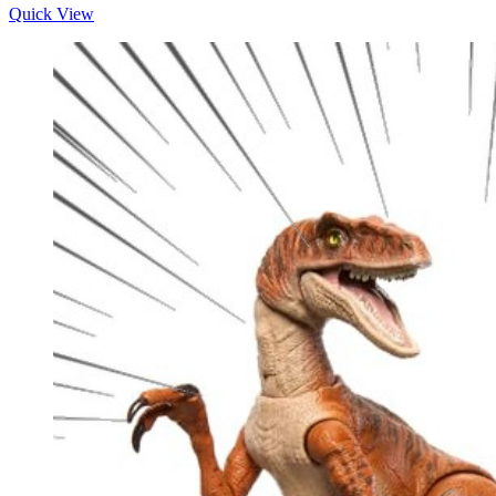
price
price
Quick View
is:
was:
฿186.
฿219.