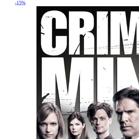
฿182.
฿215.
-15%