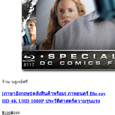
ร้าน: บลูเรย์ฟรี
[ภาษาอังกฤษ][คลังสินค้าพร้อม] ภาพยนตร์ Blu-ray
HD 4K UHD 1080P ประวัติศาสตร์ความรุนแรง
Current
Original
฿
186
฿
219