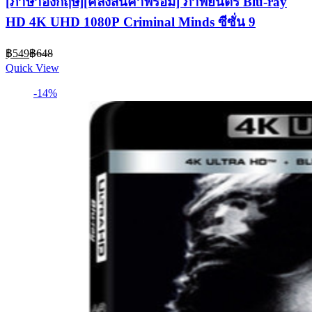
[ภาษาอังกฤษ][คลังสินค้าพร้อม] ภาพยนตร์ Blu-ray
HD 4K UHD 1080P Criminal Minds ซีซั่น 9
Current
Original
฿
549
฿
648
price
price
Quick View
is:
was:
฿549.
฿648.
-14%