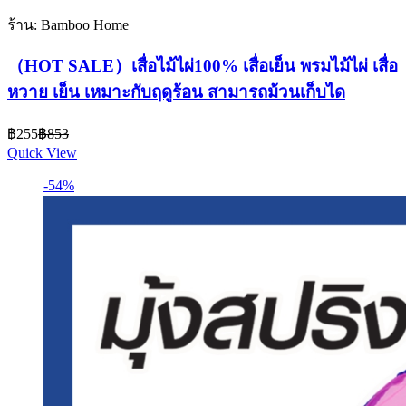
ร้าน: Bamboo Home
（HOT SALE）เสื่อไม้ไผ่100% เสื่อเย็น พรมไม้ไผ่ เสื่อ
หวาย เย็น เหมาะกับฤดูร้อน สามารถม้วนเก็บได
Current
Original
฿
255
฿
853
price
price
Quick View
is:
was:
฿255.
฿853.
-54%