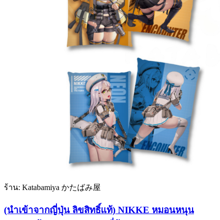
ร้าน: Katabamiya かたばみ屋
(นำเข้าจากญี่ปุ่น ลิขสิทธิ์แท้) NIKKE หมอนหนุน