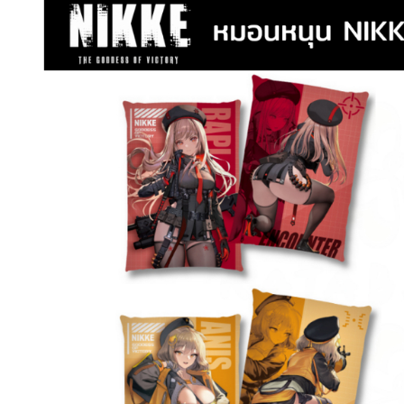
฿4,767.
฿5,964.