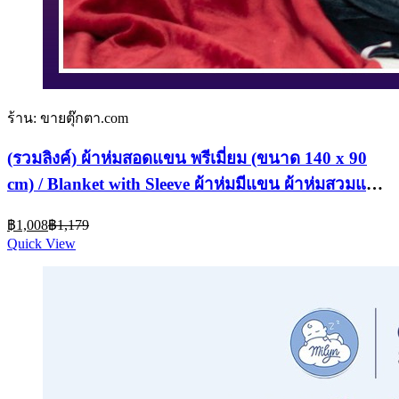
ร้าน: ขายตุ๊กตา.com
(รวมลิงค์) ผ้าห่มสอดแขน พรีเมี่ยม (ขนาด 140 x 90
cm) / Blanket with Sleeve ผ้าห่มมีแขน ผ้าห่มสวมแขน
เสื้อกันหนาว
Current
Original
฿
1,008
฿
1,179
price
price
Quick View
is:
was:
฿1,008.
฿1,179.