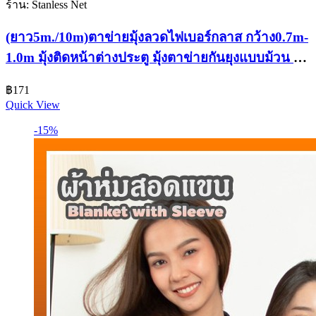
ร้าน: Stanless Net
(ยาว5m./10m)ตาข่ายมุ้งลวดไฟเบอร์กลาส กว้าง0.7m-
1.0m มุ้งติดหน้าต่างประตู มุ้งตาข่ายกันยุงแบบม้วน กัน
ยุง กันแมลง
฿
171
Quick View
-15%