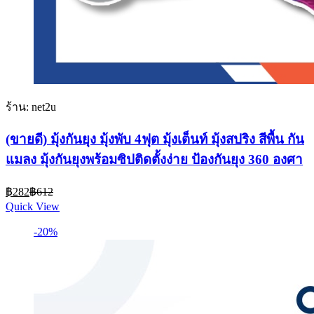
ร้าน: net2u
(ขายดี) มุ้งกันยุง มุ้งพับ 4ฟุต มุ้งเต็นท์ มุ้งสปริง สีพื้น กัน
แมลง มุ้งกันยุงพร้อมซิปติดตั้งง่าย ป้องกันยุง 360 องศา
Current
Original
฿
282
฿
612
price
price
Quick View
is:
was:
฿282.
฿612.
-20%