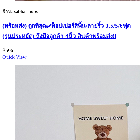
ร้าน: sabha.shops
(พร้อมส่ง) ถูกที่สุด✔️ท็อปเปอร์สีพื้น/ลายริ้ว 3.5/5/6ฟุต
(รุ่นประหยัด) ถึงมือลูกค้า 4นิ้ว สินค้าพร้อมส่ง‼️
฿
596
Quick View