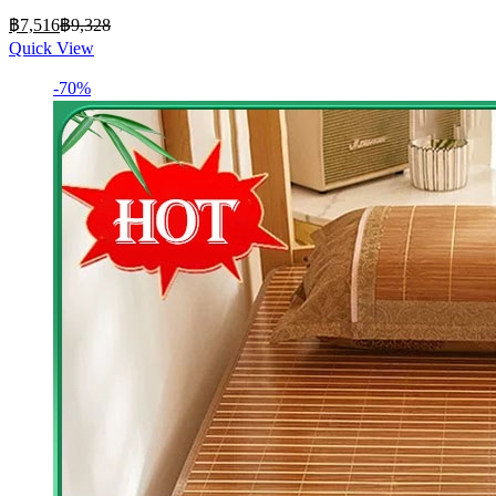
Current
Original
฿
7,516
฿
9,328
price
price
Quick View
is:
was:
฿7,516.
฿9,328.
-70%