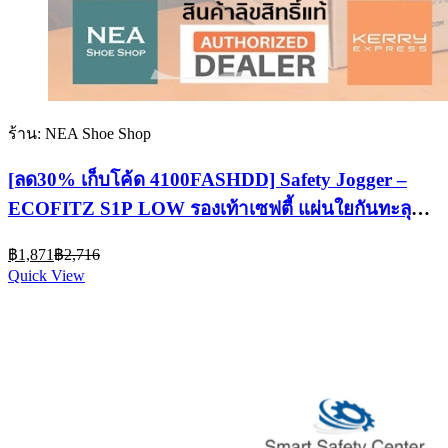
ร้าน: NEA Shoe Shop
[ลด30% เก็บโค้ด 4100FASHDD] Safety Jogger –
ECOFITZ S1P LOW รองเท้าเซฟตี้ แผ่นใยกันทะลุ
รองเท้านิรภัย
Current
Original
฿
1,871
฿
2,716
price
price
Quick View
is:
was:
฿1,871.
฿2,716.