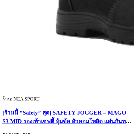
ร้าน: NEA SPORT
[ร้านนี้ “Safety” สุด] SAFETY JOGGER – MAGO
S3 MID รองเท้าเซฟตี้ หุ้มข้อ หัวคอมโพสิต แผ่นกันทะ
ลุ มาตราฐานสากล
Current
Original