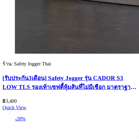
ร้าน: Safety Jogger Thai
[รับประกัน3เดือน] Safety Jogger รุ่น CADOR S3
LOW TLS รองเท้าเซฟตี้หุ้มส้นที่ไม่มีเชือก มาตราฐาน
S3P หัวเหล็ก พื้นเหล็ก
฿
3,400
Quick View
-28%