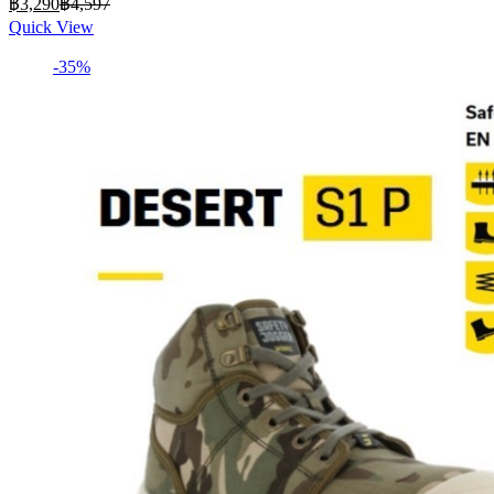
฿
3,290
฿
4,597
price
price
Quick View
is:
was:
฿3,290.
฿4,597.
-35%