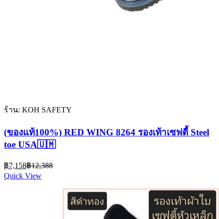
ร้าน: KOH​ SAFETY​
(ของแท้100%)​ RED​ WING​ 8264​ รองเท้าเซฟตี้​ Steel​
toe​ USA🇺🇲
Current
Original
฿
7,158
฿
12,388
price
price
Quick View
is:
was:
฿7,158.
฿12,388.