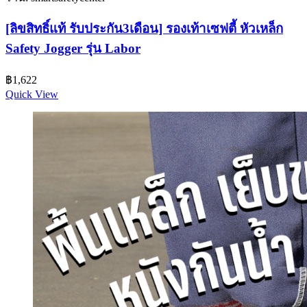
[ลิขสิทธิ์แท้ รับประกัน3เดือน] รองเท้าเซฟตี้ หัวเหล็ก
Safety Jogger รุ่น Labor
฿
1,622
Quick View