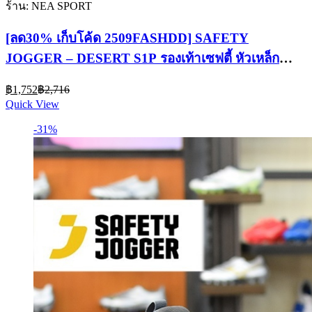
ร้าน: NEA SPORT
[ลด30% เก็บโค้ด 2509FASHDD] SAFETY
JOGGER – DESERT S1P รองเท้าเซฟตี้ หัวเหล็ก
มาตรฐานสากล รองเท้านิรภัย
Current
Original
฿
1,752
฿
2,716
price
price
Quick View
is:
was:
฿1,752.
฿2,716.
-31%