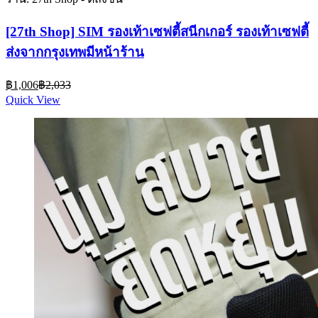
[27th Shop] SIM รองเท้าเซฟตี้สนีกเกอร์ รองเท้าเซฟตี้
ส่งจากกรุงเทพมีหน้าร้าน
Current
Original
฿
1,006
฿
2,033
price
price
Quick View
is:
was:
฿1,006.
฿2,033.