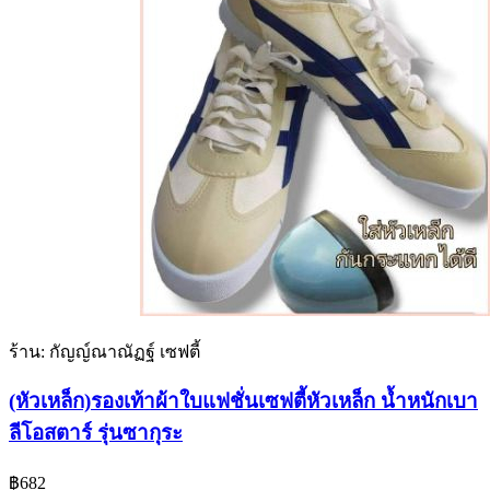
ร้าน: กัญญ์ณาณัฏฐ์ เซฟตี้
(หัวเหล็ก)รองเท้าผ้าใบแฟชั่นเซฟตี้หัวเหล็ก น้ำหนักเบา
ลีโอสตาร์ รุ่นซากุระ
฿
682