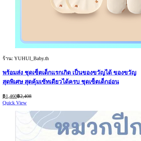
ร้าน: YUHUI_Baby.th
พร้อมส่ง ชุดเซ็ตเด็กแรกเกิด เป็นของขวัญได้ ของขวัญ
สุดพิเศษ สุดคุ้มเซ้ทเดียวได้ครบ ชุดเซ็ตเด็กอ่อน
Current
Original
฿
1,460
฿
2,408
price
price
Quick View
is:
was:
฿1,460.
฿2,408.