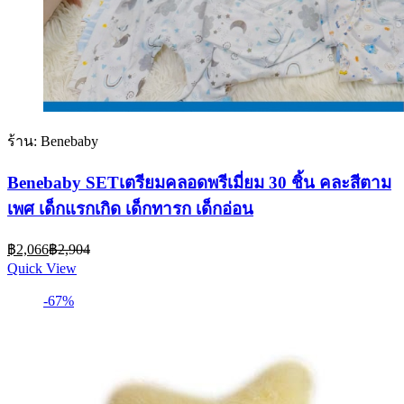
ร้าน: Benebaby
Benebaby SETเตรียมคลอดพรีเมี่ยม 30 ชิ้น คละสีตาม
เพศ เด็กแรกเกิด เด็กทารก เด็กอ่อน
Current
Original
฿
2,066
฿
2,904
price
price
Quick View
is:
was:
฿2,066.
฿2,904.
-67%