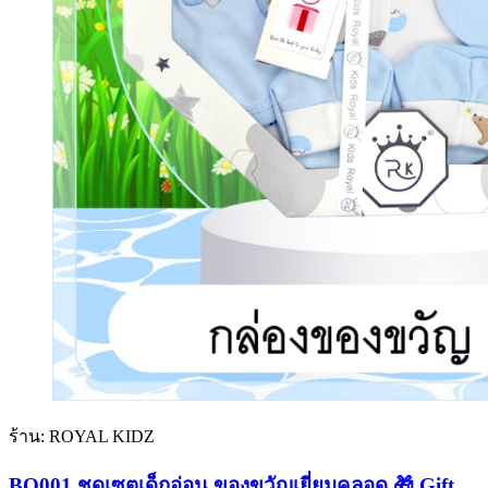
ร้าน: ROYAL KIDZ
BQ001 ชุดเซตเด็กอ่อน ของขวัญเยี่ยมคลอด 🎁 Gift