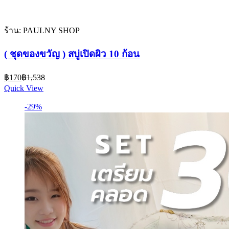
ร้าน: PAULNY SHOP
( ชุดของขวัญ ) สบู่เปิดผิว 10 ก้อน
Current
Original
฿
170
฿
1,538
price
price
Quick View
is:
was:
฿170.
฿1,538.
-29%