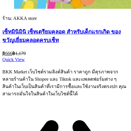
ร้าน: AKKA store
เซ็ทมินิมินิ เซ็ทเตรียมคลอด สำหรับเด็กแรกเกิด ของ
ขวัญเยี่ยมคลอดครบเช็ท
Current
Original
฿
666
฿
1,179
price
price
Quick View
is:
was:
฿666.
฿1,179.
BKK Market เว็บไซต์รวมลิงค์สินค้า ราคาถูก มีคุรภาพจาก
หลายร้านค้าใน Shopee และ Tiktok และแพลตฟอร์มต่าง ๆ
สินค้าในเว็บเป็นสินค้าที่เรามีการซื้อและใช้งานจริงตรงปก คุณ
สามารถมั่นใจในสินค้าในเว็บไซต์นี้ได้