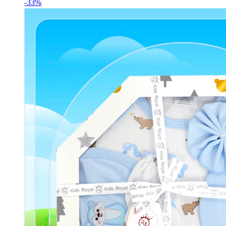
฿9.
฿27.
-33%