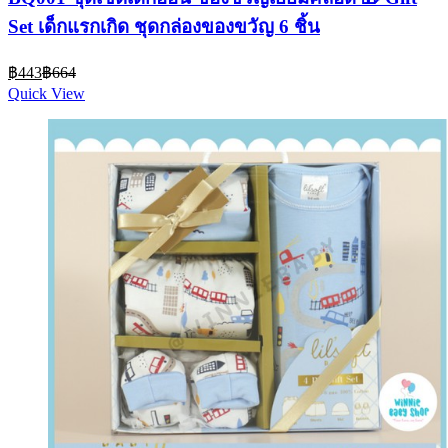
Set เด็กแรกเกิด ชุดกล่องของขวัญ 6 ชิ้น
Current
Original
฿
443
฿
664
price
price
Quick View
is:
was:
฿443.
฿664.