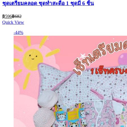
ชุดเตรียมคลอด ชุดทำสะดือ 1 ชุดมี 6 ชิ้น
Current
Original
฿
596
฿
682
price
price
Quick View
is:
was:
฿596.
฿682.
-44%