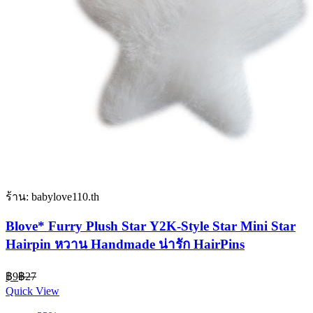
ร้าน: babylove110.th
Blove* Furry Plush Star Y2K-Style Star Mini Star
Hairpin หวาน Handmade น่ารัก HairPins
Current
Original
฿
9
฿
27
price
price
Quick View
is:
was: