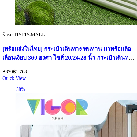
ร้าน: TIYFIY-MALL
[พร้อมส่งในไทย] กระเป๋าเดินทาง ทนทาน มาพร้อมล้อ
เลื่อนเงียบ 360 องศา ไซส์ 20/24/28 นิ้ว กระเป๋าเดินทาง
ทันสมัยที่สวยงาม
Current
Original
฿
879
฿
1,708
price
price
Quick View
is:
was:
฿879.
฿1,708.
-38%