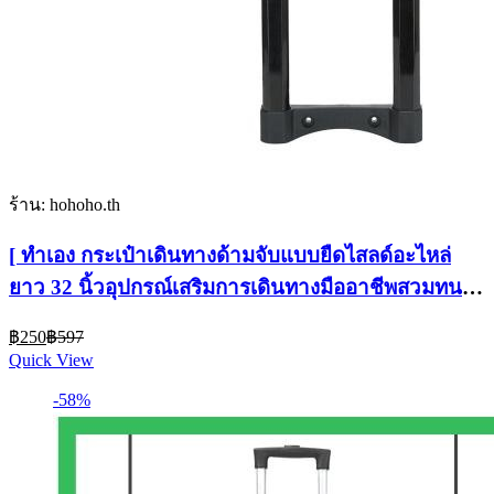
ร้าน: hohoho.th
[ ทําเอง กระเป๋าเดินทางด้ามจับแบบยืดไสลด์อะไหล่
ยาว 32 นิ้วอุปกรณ์เสริมการเดินทางมืออาชีพสวมทน
ยืด
Current
Original
฿
250
฿
597
price
price
Quick View
is:
was:
฿250.
฿597.
-58%