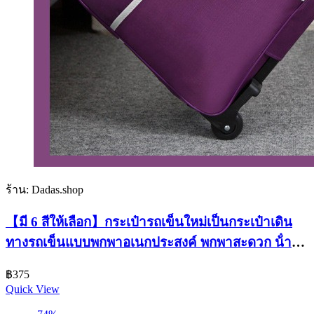
ร้าน: Dadas.shop
【มี 6 สีให้เลือก】กระเป๋ารถเข็นใหม่เป็นกระเป๋าเดิน
ทางรถเข็นแบบพกพาอเนกประสงค์ พกพาสะดวก น้ํา
หนักเบา ขนาดใหญ่พิเศษ กระเป๋า
฿
375
Quick View