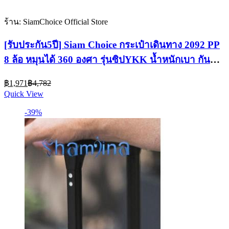
ร้าน: SiamChoice Official Store
[รับประกัน5ปี] Siam Choice ​กระเป๋าเดินทาง 2092 PP
8 ล้อ หมุนได้ 360 องศา รุ่นซิปYKK น้ำหนักเบา กัน
กระแทกและทนทานกันน้ำ
Current
Original
฿
1,971
฿
4,782
price
price
Quick View
is:
was:
฿1,971.
฿4,782.
-39%