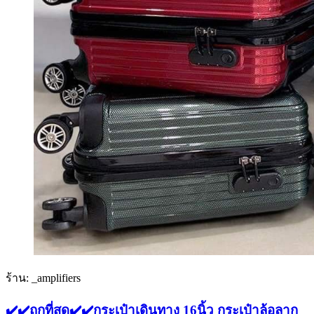
ร้าน: _amplifiers
✔️✔️ถูกที่สุด✔️✔️กระเป๋าเดินทาง 16นิ้ว กระเป๋าล้อลาก