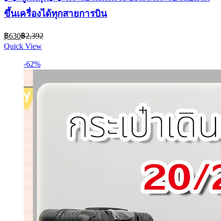
ขึ้นเครื่องได้ทุกสายการบิน
Current
Original
฿
630
฿
2,392
price
price
Quick View
is:
was:
฿630.
฿2,392.
-62%