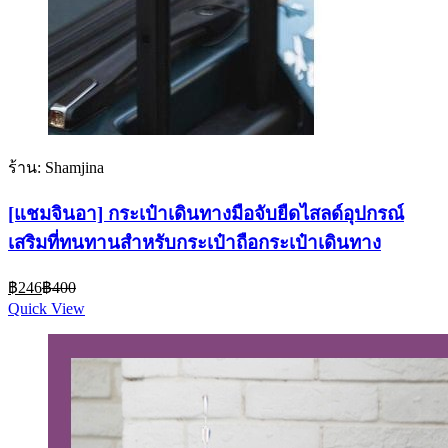
ร้าน: Shamjina
[แชมจินอา] กระเป๋าเดินทางมือจับยืดไสลด์อุปกรณ์
เสริมที่ทนทานสําหรับกระเป๋าถือกระเป๋าเดินทาง
Current
Original
฿
246
฿
400
price
price
Quick View
is:
was:
฿246.
฿400.