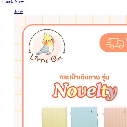
Quick View
is:
was:
฿296.
฿704.
-67%