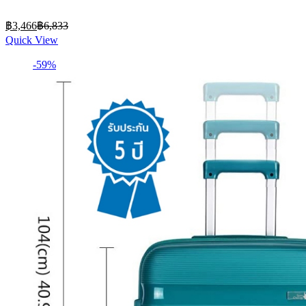
กระเป๋าเดินทางล้อลาก lugga
Current
Original
฿
3,466
฿
6,833
price
price
Quick View
is:
was:
฿3,466.
฿6,833.
-59%