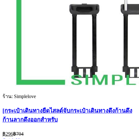
ร้าน: Simplelove
[กระเป๋าเดินทางยืดไสลด์จับกระเป๋าเดินทางดึงก้านดึง
ก้านลากดึงออกสําหรับ
Current
Original
฿
296
฿
704
price
price