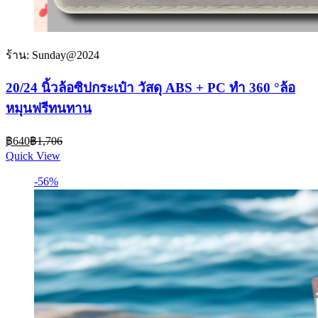
ร้าน: Sunday@2024
20/24 นิ้วล้อซิปกระเป๋า วัสดุ ABS + PC ทำ 360 °ล้อ
หมุนฟรีทนทาน
Current
Original
฿
640
฿
1,706
price
price
Quick View
is:
was:
฿640.
฿1,706.
-56%