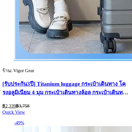
ร้าน: Vigor Gear
[รับประกัน3ปี] Titanium luggage กระเป๋าเดินทาง โค
รงอลูมิเนียม 4 มุม กระเป๋าเดินทางล้อล กระเป๋าเดินทาง
พันธ์ุแกร่ง
Current
Original
฿
2,339
฿
3,758
price
price
Quick View
is:
was:
฿2,339.
฿3,758.
-49%