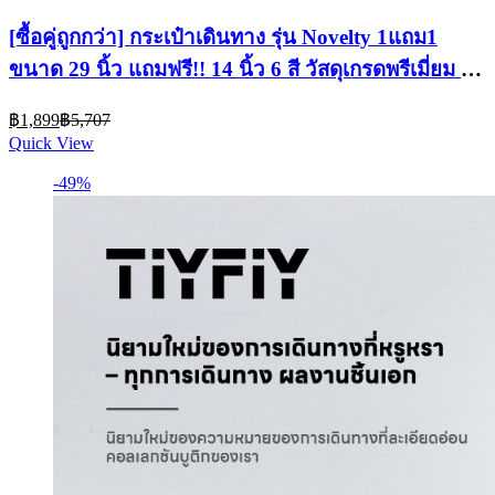
[ซื้อคู่ถูกกว่า] กระเป๋าเดินทาง รุ่น Novelty 1แถม1
ขนาด 29 นิ้ว แถมฟรี!! 14 นิ้ว 6 สี วัสดุเกรดพรีเมี่ยม รับ
ประกัน 1 ปี+
Current
Original
฿
1,899
฿
5,707
price
price
Quick View
is:
was:
฿1,899.
฿5,707.
-49%