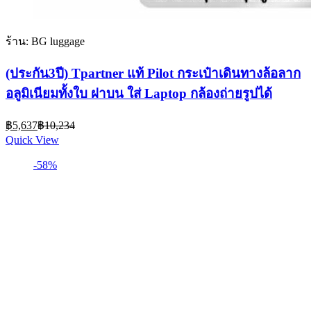
ร้าน: BG luggage
(ประกัน3ปี) Tpartner แท้ Pilot กระเป๋าเดินทางล้อลาก
อลูมิเนียมทั้งใบ ฝาบน ใส่ Laptop กล้องถ่ายรูปได้
Current
Original
฿
5,637
฿
10,234
price
price
Quick View
is:
was:
฿5,637.
฿10,234.
-58%