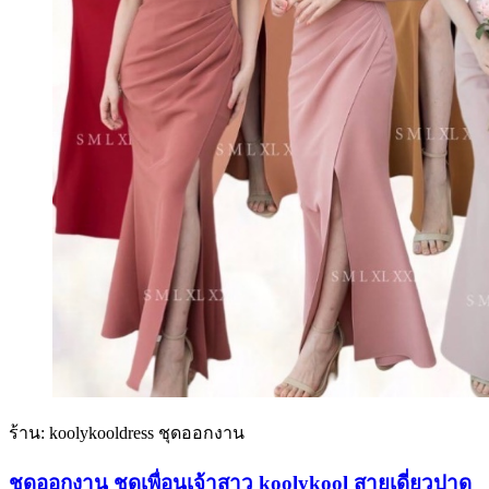
ร้าน: koolykooldress ชุดออกงาน
ชุดออกงาน ชุดเพื่อนเจ้าสาว koolykool สายเดี่ยวปาด