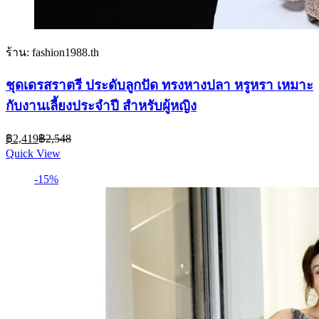
ร้าน: fashion1988.th
ชุดเดรสราตรี ประดับลูกปัด ทรงหางปลา หรูหรา เหมาะ
กับงานเลี้ยงประจําปี สําหรับผู้หญิง
Current
Original
฿
2,419
฿
2,548
price
price
Quick View
is:
was:
฿2,419.
฿2,548.
-15%