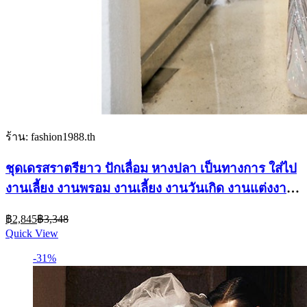
ร้าน: fashion1988.th
ชุดเดรสราตรียาว ปักเลื่อม หางปลา เป็นทางการ ใส่ไป
งานเลี้ยง งานพรอม งานเลี้ยง งานวันเกิด งานแต่งงาน
สําหรับผู้หญิง
Current
Original
฿
2,845
฿
3,348
price
price
Quick View
is:
was:
฿2,845.
฿3,348.
-31%