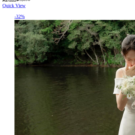
price
price
Quick View
is:
was:
฿2,685.
฿3,896.
-32%