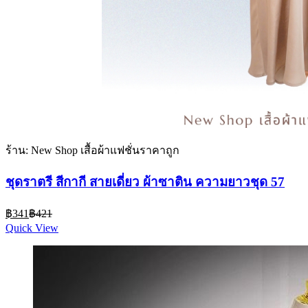
ร้าน: New Shop เสื้อผ้าแฟชั่นราคาถูก
ชุดราตรี สีกากี สายเดี่ยว ผ้าซาติน ความยาวชุด 57
Current
Original
฿
341
฿
421
price
price
Quick View
is:
was:
฿341.
฿421.