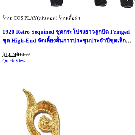
ร้าน: COS PLAY(เล่นคอส) ร้านเสื้อผ้า
1920 Retro Sequined ชุดกระโปรงยาวลูกปัด Fringed
ชุด High-End จัดเลี้ยงสั้นการประชุมประจําปีชุดเล็ก
12 สี
Current
Original
฿
1,024
฿
1,677
price
price
Quick View
is:
was:
฿1,024.
฿1,677.