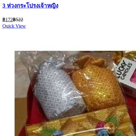
3 ห่วงกระโปรงเจ้าหญิง
Current
Original
฿
172
฿
522
price
price
Quick View
is:
was:
฿172.
฿522.