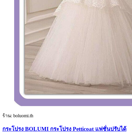
ร้าน: boluomi.th
กระโปรง BOLUMI กระโปรง Petticoat แฟชั่นปรับได้