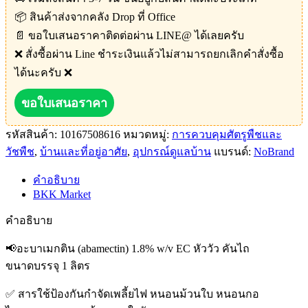
📦 สินค้าส่งจากคลัง Drop ที่ Office
📄 ขอใบเสนอราคาติดต่อผ่าน LINE@ ได้เลยครับ
❌ สั่งซื้อผ่าน Line ชำระเงินแล้วไม่สามารถยกเลิกคำสั่งซื้อ
ได้นะครับ ❌
ขอใบเสนอราคา
รหัสสินค้า:
10167508616
หมวดหมู่:
การควบคุมศัตรูพืชและ
วัชพืช
,
บ้านและที่อยู่อาศัย
,
อุปกรณ์ดูแลบ้าน
แบรนด์:
NoBrand
คำอธิบาย
BKK Market
คำอธิบาย
📢อะบาเมกติน (abamectin) 1.8% w/v EC หัววัว คันไถ
ขนาดบรรจุ 1 ลิตร
✅ สารใช้ป้องกันกำจัดเพลี้ยไฟ หนอนม้วนใบ หนอนกอ