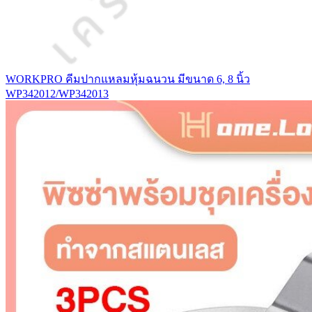
WORKPRO คีมปากแหลมหุ้มฉนวน มีขนาด 6, 8 นิ้ว
WP342012/WP342013