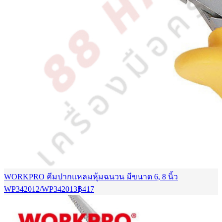
WORKPRO คีมปากแหลมหุ้มฉนวน มีขนาด 6, 8 นิ้ว
WP342012/WP342013
฿
417