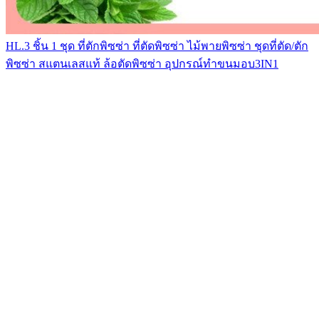
HL.3 ชิ้น 1 ชุด ที่ตักพิซซ่า ที่ตัดพิซซ่า ไม้พายพิซซ่า ชุดที่ตัด/ตัก
พิซซ่า สแตนเลสแท้ ล้อตัดพิซซ่า อุปกรณ์ทำขนมอบ3IN1