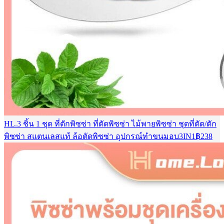
HL.3 ชิ้น 1 ชุด ที่ตักพิซซ่า ที่ตัดพิซซ่า ไม้พายพิซซ่า ชุดที่ตัด/ตัก
พิซซ่า สแตนเลสแท้ ล้อตัดพิซซ่า อุปกรณ์ทำขนมอบ3IN1
฿
238