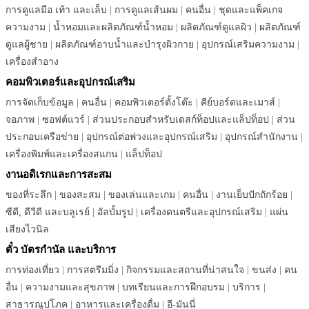
การดูแลมือ เท้า และเล็บ
|
การดูแลเส้นผม
|
คนอื่น
|
ชุดและแพ็คเกจ
ความงาม
|
น้ำหอมและผลิตภัณฑ์น้ำหอม
|
ผลิตภัณฑ์ดูแลผิว
|
ผลิตภัณฑ์
ดูแลผู้ชาย
|
ผลิตภัณฑ์อาบน้ำและบำรุงผิวกาย
|
อุปกรณ์เสริมความงาม
|
เครื่องสำอาง
คอมพิวเตอร์และอุปกรณ์เสริม
การจัดเก็บข้อมูล
|
คนอื่น
|
คอมพิวเตอร์ตั้งโต๊ะ
|
คีย์บอร์ดและเมาส์
|
จอภาพ
|
ซอฟต์แวร์
|
ส่วนประกอบสำหรับเดสก์ท็อปและแล็ปท็อป
|
ส่วน
ประกอบเครือข่าย
|
อุปกรณ์ต่อพ่วงและอุปกรณ์เสริม
|
อุปกรณ์สำนักงาน
|
เครื่องพิมพ์และเครื่องสแกน
|
แล็ปท็อป
งานอดิเรกและการสะสม
ของที่ระลึก
|
ของสะสม
|
ของเล่นและเกม
|
คนอื่น
|
งานเย็บปักถักร้อย
|
ซีดี, ดีวีดี และบลูเรย์
|
อัลบั้มรูป
|
เครื่องดนตรีและอุปกรณ์เสริม
|
แผ่น
เสียงไวนิล
ตั๋ว บัตรกำนัล และบริการ
การท่องเที่ยว
|
การสตรีมมิ่ง
|
กิจกรรมและสถานที่น่าสนใจ
|
ขนส่ง
|
คน
อื่น
|
ความงามและสุขภาพ
|
บทเรียนและการฝึกอบรม
|
บริการ
|
สาธารณูปโภค
|
อาหารและเครื่องดื่ม
|
อี-มันนี่