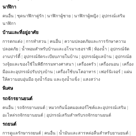
นาฬิกา
คนอื่น
|
ชุดนาฬิกาคู่รัก
|
นาฬิกาผู้ชาย
|
นาฬิกาผู้หญิง
|
อุปกรณ์เสริม
นาฬิกา
บ้านและที่อยู่อาศัย
การตกแต่ง
|
การทำสวน
|
คนอื่น
|
ความปลอดภัยและการรักษาความ
ปลอดภัย
|
น้ำหอมสำหรับบ้านและอโรมาเธอราพี
|
ห้องน้ำ
|
อุปกรณ์จัด
งานปาร์ตี้
|
อุปกรณ์จัดระเบียบภายในบ้าน
|
อุปกรณ์ดูแลบ้าน
|
อุปกรณ์ฮ
วงจุ้ยและของใช้ในพิธีกรรมทางศาสนา
|
เครื่องครัว
|
เครื่องนอน
|
เครื่อง
มือและอุปกรณ์ปรับปรุงบ้าน
|
เครื่องใช้บนโตอาหาร
|
เฟอร์นิเจอร์
|
แผ่น
ให้ความอบอุ่นมือ ถุงน้ำร้อน และถุงน้ำแข็ง
|
แสงสว่าง
พิเศษ
รถจักรยานยนต์
คนอื่น
|
รถจักรยานยนต์
|
หมวกกันน็อคมอเตอร์ไซค์และอุปกรณ์เสริม
|
อะไหล่รถจักรยานยนต์
|
อุปกรณ์เสริมสำหรับรถจักรยานยนต์
รถยนต์
การดูแลรักษารถยนต์
|
คนอื่น
|
น้ำมันและสารหล่อลื่นสำหรับยานยนต์
|