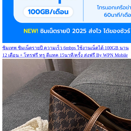
ซิมเทพ ซิมเน็ตรายปี ความเร็ว 6mbps ใช้งานเน็ตได้ 100GB นาน
12 เดือน + โทรฟรี ทรู ดีแทค 15นาที/ครั้ง ส่งฟรี By WPN Mobile