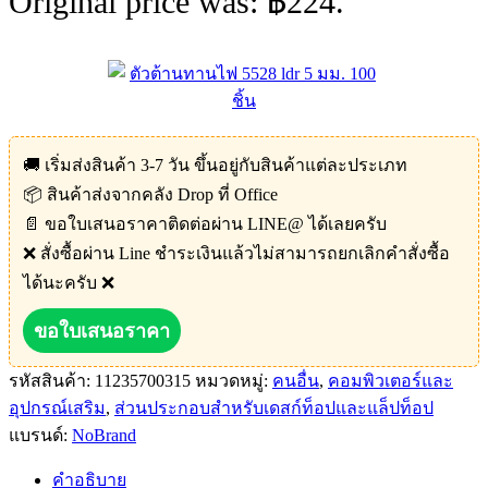
Original price was: ฿224.
🚚 เริ่มส่งสินค้า 3-7 วัน ขึ้นอยู่กับสินค้าแต่ละประเภท
📦 สินค้าส่งจากคลัง Drop ที่ Office
📄 ขอใบเสนอราคาติดต่อผ่าน LINE@ ได้เลยครับ
❌ สั่งซื้อผ่าน Line ชำระเงินแล้วไม่สามารถยกเลิกคำสั่งซื้อ
ได้นะครับ ❌
ขอใบเสนอราคา
รหัสสินค้า:
11235700315
หมวดหมู่:
คนอื่น
,
คอมพิวเตอร์และ
อุปกรณ์เสริม
,
ส่วนประกอบสำหรับเดสก์ท็อปและแล็ปท็อป
แบรนด์:
NoBrand
คำอธิบาย