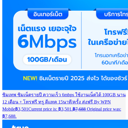
ซิมเทพ ซิมเน็ตรายปี ความเร็ว 6mbps ใช้งานเน็ตได้ 100GB นาน
12 เดือน + โทรฟรี ทรู ดีแทค 15นาที/ครั้ง ส่งฟรี By WPN
Mobile
฿
3,501
Current price is: ฿3,501.
฿
7,688
Original price was:
฿7,688.