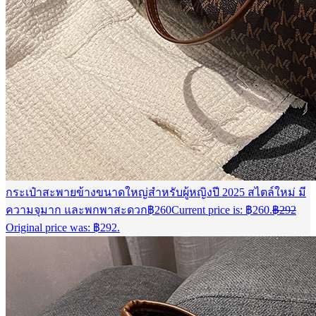
กระเป๋าสะพายข้างขนาดใหญ่สำหรับผู้หญิงปี 2025 สไตล์ใหม่ มี
ความจุมาก และพกพาสะดวก
฿
260
Current price is: ฿260.
฿
292
Original price was: ฿292.