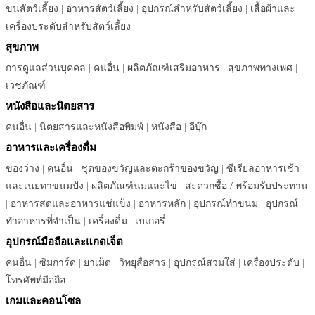
ขนสัตว์เลี้ยง
|
อาหารสัตว์เลี้ยง
|
อุปกรณ์สำหรับสัตว์เลี้ยง
|
เสื้อผ้าและ
เครื่องประดับสำหรับสัตว์เลี้ยง
สุขภาพ
การดูแลส่วนบุคคล
|
คนอื่น
|
ผลิตภัณฑ์เสริมอาหาร
|
สุขภาพทางเพศ
|
เวชภัณฑ์
หนังสือและนิตยสาร
คนอื่น
|
นิตยสารและหนังสือพิมพ์
|
หนังสือ
|
อีบุ๊ก
อาหารและเครื่องดื่ม
ของว่าง
|
คนอื่น
|
ชุดของขวัญและตะกร้าของขวัญ
|
ซีเรียลอาหารเช้า
และเนยทาขนมปัง
|
ผลิตภัณฑ์นมและไข่
|
สะดวกซื้อ / พร้อมรับประทาน
|
อาหารสดและอาหารแช่แข็ง
|
อาหารหลัก
|
อุปกรณ์ทำขนม
|
อุปกรณ์
ทำอาหารที่จำเป็น
|
เครื่องดื่ม
|
เบเกอรี่
อุปกรณ์มือถือและแกดเจ็ต
คนอื่น
|
ซิมการ์ด
|
ยาเม็ด
|
วิทยุสื่อสาร
|
อุปกรณ์สวมใส่
|
เครื่องประดับ
|
โทรศัพท์มือถือ
เกมและคอนโซล