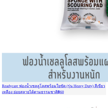
Readycare ฟองน้ำเซลลูโลสพร้อมใยขัด (รุ่น Heavy Duty) สีเขียว
เหลือง ย่อยสลายได้ตามธรรมชาติ
฿
60