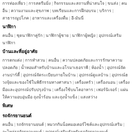
การท่องเที่ยว
|
การสตรีมมิ่ง
|
กิจกรรมและสถานที่น่าสนใจ
|
ขนส่ง
|
คน
อื่น
|
ความงามและสุขภาพ
|
บทเรียนและการฝึกอบรม
|
บริการ
|
สาธารณูปโภค
|
อาหารและเครื่องดื่ม
|
อี-มันนี่
นาฬิกา
คนอื่น
|
ชุดนาฬิกาคู่รัก
|
นาฬิกาผู้ชาย
|
นาฬิกาผู้หญิง
|
อุปกรณ์เสริม
นาฬิกา
บ้านและที่อยู่อาศัย
การตกแต่ง
|
การทำสวน
|
คนอื่น
|
ความปลอดภัยและการรักษาความ
ปลอดภัย
|
น้ำหอมสำหรับบ้านและอโรมาเธอราพี
|
ห้องน้ำ
|
อุปกรณ์จัด
งานปาร์ตี้
|
อุปกรณ์จัดระเบียบภายในบ้าน
|
อุปกรณ์ดูแลบ้าน
|
อุปกรณ์ฮ
วงจุ้ยและของใช้ในพิธีกรรมทางศาสนา
|
เครื่องครัว
|
เครื่องนอน
|
เครื่อง
มือและอุปกรณ์ปรับปรุงบ้าน
|
เครื่องใช้บนโตอาหาร
|
เฟอร์นิเจอร์
|
แผ่น
ให้ความอบอุ่นมือ ถุงน้ำร้อน และถุงน้ำแข็ง
|
แสงสว่าง
พิเศษ
รถจักรยานยนต์
คนอื่น
|
รถจักรยานยนต์
|
หมวกกันน็อคมอเตอร์ไซค์และอุปกรณ์เสริม
|
อะไหล่รถจักรยานยนต์
|
อุปกรณ์เสริมสำหรับรถจักรยานยนต์