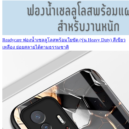
Readycare ฟองน้ำเซลลูโลสพร้อมใยขัด (รุ่น Heavy Duty) สีเขียว
เหลือง ย่อยสลายได้ตามธรรมชาติ