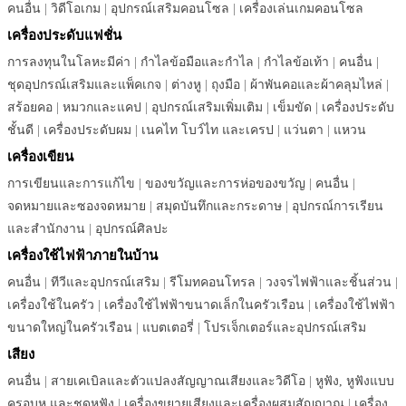
คนอื่น
|
วิดีโอเกม
|
อุปกรณ์เสริมคอนโซล
|
เครื่องเล่นเกมคอนโซล
เครื่องประดับแฟชั่น
การลงทุนในโลหะมีค่า
|
กำไลข้อมือและกำไล
|
กำไลข้อเท้า
|
คนอื่น
|
ชุดอุปกรณ์เสริมและแพ็คเกจ
|
ต่างหู
|
ถุงมือ
|
ผ้าพันคอและผ้าคลุมไหล่
|
สร้อยคอ
|
หมวกและแคป
|
อุปกรณ์เสริมเพิ่มเติม
|
เข็มขัด
|
เครื่องประดับ
ชั้นดี
|
เครื่องประดับผม
|
เนคไท โบว์ไท และเครป
|
แว่นตา
|
แหวน
เครื่องเขียน
การเขียนและการแก้ไข
|
ของขวัญและการห่อของขวัญ
|
คนอื่น
|
จดหมายและซองจดหมาย
|
สมุดบันทึกและกระดาษ
|
อุปกรณ์การเรียน
และสำนักงาน
|
อุปกรณ์ศิลปะ
เครื่องใช้ไฟฟ้าภายในบ้าน
คนอื่น
|
ทีวีและอุปกรณ์เสริม
|
รีโมทคอนโทรล
|
วงจรไฟฟ้าและชิ้นส่วน
|
เครื่องใช้ในครัว
|
เครื่องใช้ไฟฟ้าขนาดเล็กในครัวเรือน
|
เครื่องใช้ไฟฟ้า
ขนาดใหญ่ในครัวเรือน
|
แบตเตอรี่
|
โปรเจ็กเตอร์และอุปกรณ์เสริม
เสียง
คนอื่น
|
สายเคเบิลและตัวแปลงสัญญาณเสียงและวิดีโอ
|
หูฟัง, หูฟังแบบ
ครอบหู และชุดหูฟัง
|
เครื่องขยายเสียงและเครื่องผสมสัญญาณ
|
เครื่อง