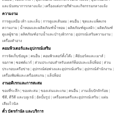
และนันทนาการกลางแจ้ง
|
เครื่องแต่งกายกีฬาและกิจกรรมกลางแจ้ง
ความงาม
การดูแลมือ เท้า และเล็บ
|
การดูแลเส้นผม
|
คนอื่น
|
ชุดและแพ็คเกจ
ความงาม
|
น้ำหอมและผลิตภัณฑ์น้ำหอม
|
ผลิตภัณฑ์ดูแลผิว
|
ผลิตภัณฑ์
ดูแลผู้ชาย
|
ผลิตภัณฑ์อาบน้ำและบำรุงผิวกาย
|
อุปกรณ์เสริมความงาม
|
เครื่องสำอาง
คอมพิวเตอร์และอุปกรณ์เสริม
การจัดเก็บข้อมูล
|
คนอื่น
|
คอมพิวเตอร์ตั้งโต๊ะ
|
คีย์บอร์ดและเมาส์
|
จอภาพ
|
ซอฟต์แวร์
|
ส่วนประกอบสำหรับเดสก์ท็อปและแล็ปท็อป
|
ส่วน
ประกอบเครือข่าย
|
อุปกรณ์ต่อพ่วงและอุปกรณ์เสริม
|
อุปกรณ์สำนักงาน
|
เครื่องพิมพ์และเครื่องสแกน
|
แล็ปท็อป
งานอดิเรกและการสะสม
ของที่ระลึก
|
ของสะสม
|
ของเล่นและเกม
|
คนอื่น
|
งานเย็บปักถักร้อย
|
ซีดี, ดีวีดี และบลูเรย์
|
อัลบั้มรูป
|
เครื่องดนตรีและอุปกรณ์เสริม
|
แผ่น
เสียงไวนิล
ตั๋ว บัตรกำนัล และบริการ