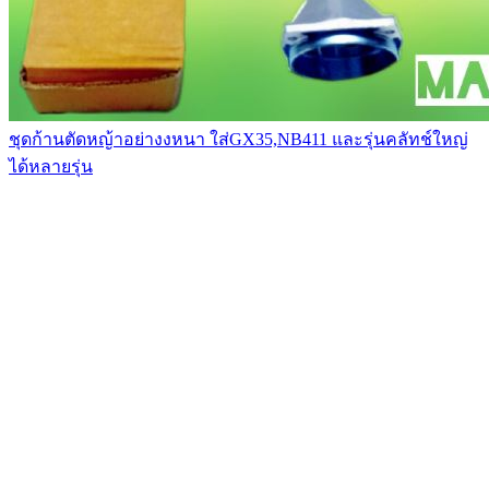
ชุดก้านตัดหญ้าอย่างงหนา ใส่GX35,NB411 และรุ่นคลัทช์ใหญ่
ได้หลายรุ่น