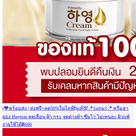
(🧡พร้อมส่ง | ส่งฟรี+ลด50%ในไลฟ์❗️)แท้💯📍1แถม1📍 ครีมฮา
ยอง Hayeon ลดเลือน ฝ้า กระ จุดด่างดำ ซึมไว ไม่เหนอะ ผิวแพ้
ง่ายใช้ได้
฿
666