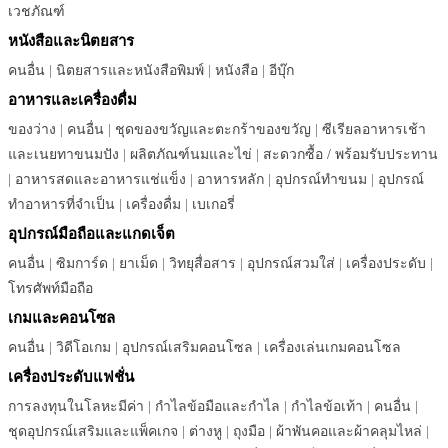
เวชภัณฑ์
หนังสือและนิตยสาร
คนอื่น
|
นิตยสารและหนังสือพิมพ์
|
หนังสือ
|
อีบุ๊ก
อาหารและเครื่องดื่ม
ของว่าง
|
คนอื่น
|
ชุดของขวัญและตะกร้าของขวัญ
|
ซีเรียลอาหารเช้า
และเนยทาขนมปัง
|
ผลิตภัณฑ์นมและไข่
|
สะดวกซื้อ / พร้อมรับประทาน
|
อาหารสดและอาหารแช่แข็ง
|
อาหารหลัก
|
อุปกรณ์ทำขนม
|
อุปกรณ์
ทำอาหารที่จำเป็น
|
เครื่องดื่ม
|
เบเกอรี่
อุปกรณ์มือถือและแกดเจ็ต
คนอื่น
|
ซิมการ์ด
|
ยาเม็ด
|
วิทยุสื่อสาร
|
อุปกรณ์สวมใส่
|
เครื่องประดับ
|
โทรศัพท์มือถือ
เกมและคอนโซล
คนอื่น
|
วิดีโอเกม
|
อุปกรณ์เสริมคอนโซล
|
เครื่องเล่นเกมคอนโซล
เครื่องประดับแฟชั่น
การลงทุนในโลหะมีค่า
|
กำไลข้อมือและกำไล
|
กำไลข้อเท้า
|
คนอื่น
|
ชุดอุปกรณ์เสริมและแพ็คเกจ
|
ต่างหู
|
ถุงมือ
|
ผ้าพันคอและผ้าคลุมไหล่
|