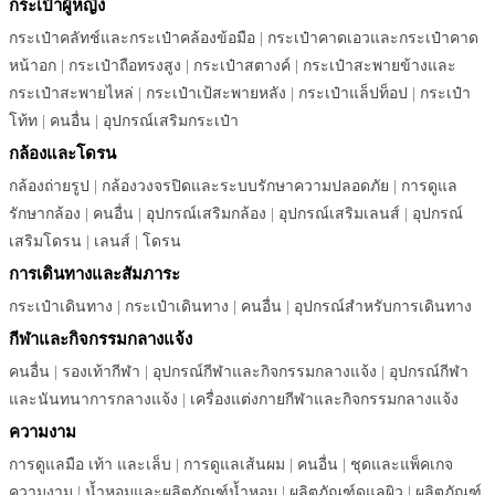
กระเป๋าผู้หญิง
กระเป๋าคลัทช์และกระเป๋าคล้องข้อมือ
|
กระเป๋าคาดเอวและกระเป๋าคาด
หน้าอก
|
กระเป๋าถือทรงสูง
|
กระเป๋าสตางค์
|
กระเป๋าสะพายข้างและ
กระเป๋าสะพายไหล่
|
กระเป๋าเป้สะพายหลัง
|
กระเป๋าแล็ปท็อป
|
กระเป๋า
โท้ท
|
คนอื่น
|
อุปกรณ์เสริมกระเป๋า
กล้องและโดรน
กล้องถ่ายรูป
|
กล้องวงจรปิดและระบบรักษาความปลอดภัย
|
การดูแล
รักษากล้อง
|
คนอื่น
|
อุปกรณ์เสริมกล้อง
|
อุปกรณ์เสริมเลนส์
|
อุปกรณ์
เสริมโดรน
|
เลนส์
|
โดรน
การเดินทางและสัมภาระ
กระเป๋าเดินทาง
|
กระเป๋าเดินทาง
|
คนอื่น
|
อุปกรณ์สำหรับการเดินทาง
กีฬาและกิจกรรมกลางแจ้ง
คนอื่น
|
รองเท้ากีฬา
|
อุปกรณ์กีฬาและกิจกรรมกลางแจ้ง
|
อุปกรณ์กีฬา
และนันทนาการกลางแจ้ง
|
เครื่องแต่งกายกีฬาและกิจกรรมกลางแจ้ง
ความงาม
การดูแลมือ เท้า และเล็บ
|
การดูแลเส้นผม
|
คนอื่น
|
ชุดและแพ็คเกจ
ความงาม
|
น้ำหอมและผลิตภัณฑ์น้ำหอม
|
ผลิตภัณฑ์ดูแลผิว
|
ผลิตภัณฑ์