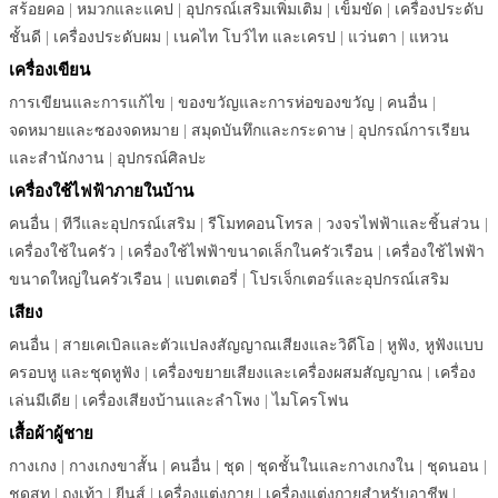
สร้อยคอ
|
หมวกและแคป
|
อุปกรณ์เสริมเพิ่มเติม
|
เข็มขัด
|
เครื่องประดับ
ชั้นดี
|
เครื่องประดับผม
|
เนคไท โบว์ไท และเครป
|
แว่นตา
|
แหวน
เครื่องเขียน
การเขียนและการแก้ไข
|
ของขวัญและการห่อของขวัญ
|
คนอื่น
|
จดหมายและซองจดหมาย
|
สมุดบันทึกและกระดาษ
|
อุปกรณ์การเรียน
และสำนักงาน
|
อุปกรณ์ศิลปะ
เครื่องใช้ไฟฟ้าภายในบ้าน
คนอื่น
|
ทีวีและอุปกรณ์เสริม
|
รีโมทคอนโทรล
|
วงจรไฟฟ้าและชิ้นส่วน
|
เครื่องใช้ในครัว
|
เครื่องใช้ไฟฟ้าขนาดเล็กในครัวเรือน
|
เครื่องใช้ไฟฟ้า
ขนาดใหญ่ในครัวเรือน
|
แบตเตอรี่
|
โปรเจ็กเตอร์และอุปกรณ์เสริม
เสียง
คนอื่น
|
สายเคเบิลและตัวแปลงสัญญาณเสียงและวิดีโอ
|
หูฟัง, หูฟังแบบ
ครอบหู และชุดหูฟัง
|
เครื่องขยายเสียงและเครื่องผสมสัญญาณ
|
เครื่อง
เล่นมีเดีย
|
เครื่องเสียงบ้านและลำโพง
|
ไมโครโฟน
เสื้อผ้าผู้ชาย
กางเกง
|
กางเกงขาสั้น
|
คนอื่น
|
ชุด
|
ชุดชั้นในและกางเกงใน
|
ชุดนอน
|
ชุดสูท
|
ถุงเท้า
|
ยีนส์
|
เครื่องแต่งกาย
|
เครื่องแต่งกายสำหรับอาชีพ
|