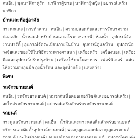
คนอื่น
|
ชุดนาฬิกาคู่รัก
|
นาฬิกาผู้ชาย
|
นาฬิกาผู้หญิง
|
อุปกรณ์เสริม
นาฬิกา
บ้านและที่อยู่อาศัย
การตกแต่ง
|
การทำสวน
|
คนอื่น
|
ความปลอดภัยและการรักษาความ
ปลอดภัย
|
น้ำหอมสำหรับบ้านและอโรมาเธอราพี
|
ห้องน้ำ
|
อุปกรณ์จัด
งานปาร์ตี้
|
อุปกรณ์จัดระเบียบภายในบ้าน
|
อุปกรณ์ดูแลบ้าน
|
อุปกรณ์ฮ
วงจุ้ยและของใช้ในพิธีกรรมทางศาสนา
|
เครื่องครัว
|
เครื่องนอน
|
เครื่อง
มือและอุปกรณ์ปรับปรุงบ้าน
|
เครื่องใช้บนโตอาหาร
|
เฟอร์นิเจอร์
|
แผ่น
ให้ความอบอุ่นมือ ถุงน้ำร้อน และถุงน้ำแข็ง
|
แสงสว่าง
พิเศษ
รถจักรยานยนต์
คนอื่น
|
รถจักรยานยนต์
|
หมวกกันน็อคมอเตอร์ไซค์และอุปกรณ์เสริม
|
อะไหล่รถจักรยานยนต์
|
อุปกรณ์เสริมสำหรับรถจักรยานยนต์
รถยนต์
การดูแลรักษารถยนต์
|
คนอื่น
|
น้ำมันและสารหล่อลื่นสำหรับยานยนต์
|
บริการและติดตั้งอุปกรณ์ยานยนต์
|
พวงกุญแจและปลอกกุญแจรถยนต์
|
รถยนต์
|
อะไหล่รถยนต์
|
อุปกรณ์ตกแต่งภายนอกรถยนต์
|
อุปกรณ์ตกแต่ง