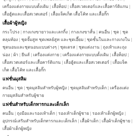
เครื่องแต่งกายแบบดั้งเดิม
|
เสื้อท็อป
|
เสื้อสเวตเตอร์และเสื้อคาร์ดิแกน
|
เสื้อฮู้ดและเสื้อสเวตเตอร์
|
เสื้อแจ็คเก็ต เสื้อโค้ท และเสื้อกั๊ก
เสื้อผ้าผู้หญิง
กระโปรง
|
กางเกงขายาวและเลกกิ้ง
|
กางเกงขาสั้น
|
คนอื่น
|
ชุด
|
ชุด
คลุมท้อง
|
ชุดจั๊มสูท ชุดเพลย์สูท และชุดเอี๊ยม
|
ชุดชั้นในและกางเกงใน
|
ชุดนอนและชุดนอนแบบต่างๆ
|
ชุดเดรส
|
ชุดแต่งงาน
|
ถุงเท้าและถุง
น่อง
|
ผ้า
|
ยีนส์
|
เครื่องแต่งกาย
|
เครื่องแต่งกายแบบดั้งเดิม
|
เสื้อท็อป
|
เสื้อสเวตเตอร์และเสื้อคาร์ดิแกน
|
เสื้อฮู้ดและเสื้อสเวตเตอร์
|
เสื้อแจ็ค
เก็ต เสื้อโค้ท และเสื้อกั๊ก
แฟชั่นมุสลิม
คนอื่น
|
ชุด
|
ชุดมุสลิมสำหรับผู้หญิง
|
ชุดมุสลิมสำหรับเด็ก
|
เครื่องแต่ง
กายมุสลิมสำหรับผู้ชาย
แฟชั่นสำหรับเด็กทารกและเด็กเล็ก
คนอื่น
|
ถุงมือและรองเท้าเด็ก
|
รองเท้าเด็กผู้ชาย
|
รองเท้าเด็กผู้หญิง
|
อุปกรณ์เสริมสำหรับเด็กทารกและเด็กเล็ก
|
เสื้อผ้าเด็ก
|
เสื้อผ้าเด็กผู้ชาย
|
เสื้อผ้าเด็กผู้หญิง