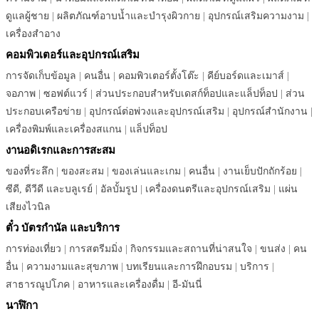
ดูแลผู้ชาย
|
ผลิตภัณฑ์อาบน้ำและบำรุงผิวกาย
|
อุปกรณ์เสริมความงาม
|
เครื่องสำอาง
คอมพิวเตอร์และอุปกรณ์เสริม
การจัดเก็บข้อมูล
|
คนอื่น
|
คอมพิวเตอร์ตั้งโต๊ะ
|
คีย์บอร์ดและเมาส์
|
จอภาพ
|
ซอฟต์แวร์
|
ส่วนประกอบสำหรับเดสก์ท็อปและแล็ปท็อป
|
ส่วน
ประกอบเครือข่าย
|
อุปกรณ์ต่อพ่วงและอุปกรณ์เสริม
|
อุปกรณ์สำนักงาน
|
เครื่องพิมพ์และเครื่องสแกน
|
แล็ปท็อป
งานอดิเรกและการสะสม
ของที่ระลึก
|
ของสะสม
|
ของเล่นและเกม
|
คนอื่น
|
งานเย็บปักถักร้อย
|
ซีดี, ดีวีดี และบลูเรย์
|
อัลบั้มรูป
|
เครื่องดนตรีและอุปกรณ์เสริม
|
แผ่น
เสียงไวนิล
ตั๋ว บัตรกำนัล และบริการ
การท่องเที่ยว
|
การสตรีมมิ่ง
|
กิจกรรมและสถานที่น่าสนใจ
|
ขนส่ง
|
คน
อื่น
|
ความงามและสุขภาพ
|
บทเรียนและการฝึกอบรม
|
บริการ
|
สาธารณูปโภค
|
อาหารและเครื่องดื่ม
|
อี-มันนี่
นาฬิกา