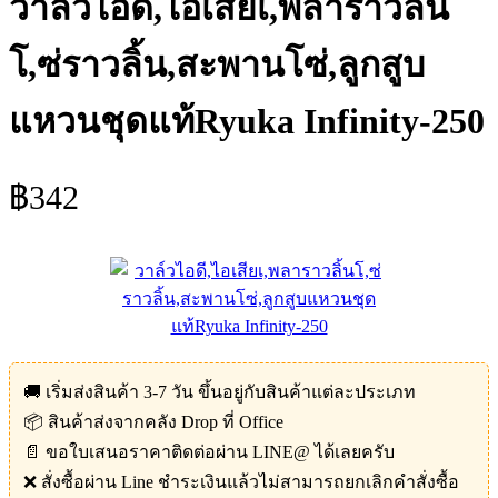
วาล์วไอดี,ไอเสียเ,พลาราวลิ้น
โ,ซ่ราวลิ้น,สะพานโซ่,ลูกสูบ
แหวนชุดแท้Ryuka Infinity-250
฿
342
🚚 เริ่มส่งสินค้า 3-7 วัน ขึ้นอยู่กับสินค้าแต่ละประเภท
📦 สินค้าส่งจากคลัง Drop ที่ Office
📄 ขอใบเสนอราคาติดต่อผ่าน LINE@ ได้เลยครับ
❌ สั่งซื้อผ่าน Line ชำระเงินแล้วไม่สามารถยกเลิกคำสั่งซื้อ