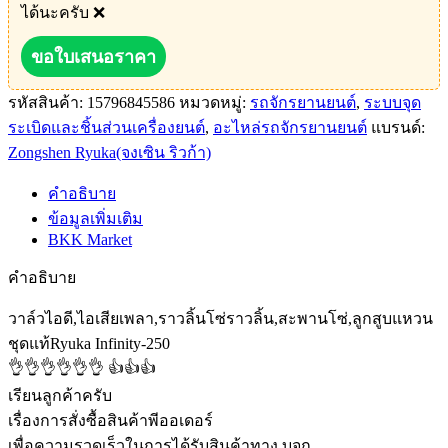
ได้นะครับ ❌
ขอใบเสนอราคา
รหัสสินค้า:
15796845586
หมวดหมู่:
รถจักรยานยนต์
,
ระบบจุด
ระเบิดและชิ้นส่วนเครื่องยนต์
,
อะไหล่รถจักรยานยนต์
แบรนด์:
Zongshen Ryuka(จงเซิน ริวก้า)
คำอธิบาย
ข้อมูลเพิ่มเติม
BKK Market
คำอธิบาย
วาล์วไอดี,ไอเสียเพลา,ราวลิ้นโซ่ราวลิ้น,สะพานโซ่,ลูกสูบแหวน
ชุดแท้Ryuka Infinity-250
👌👌👌👌👌👌 👍👍👍
เรียนลูกค้าครับ
เรื่องการสั่งซื้อสินค้าพีออเดอร์
เพื่อความรวดเร็วในการได้รับสินค้าทาง บจก.