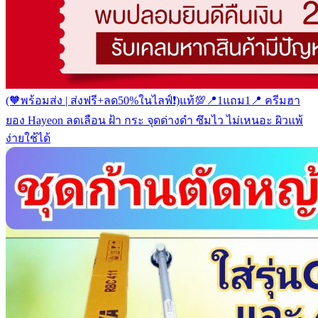
(🧡พร้อมส่ง | ส่งฟรี+ลด50%ในไลฟ์❗️)แท้💯📍1แถม1📍 ครีมฮา
ยอง Hayeon ลดเลือน ฝ้า กระ จุดด่างดำ ซึมไว ไม่เหนอะ ผิวแพ้
ง่ายใช้ได้