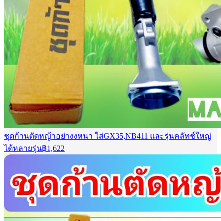
ชุดก้านตัดหญ้าอย่างงหนา ใส่GX35,NB411 และรุ่นคลัทช์ใหญ่
ได้หลายรุ่น
฿
1,622