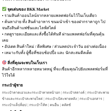
จุดเด่นของ BKK Market
• รวมสินค้าออนไลน์จากหลายแพลตฟอร์มไว้ในเว็บเดียว
• ค้นหาง่าย ทั้ง สินค้าอาหาร ขนมนำเข้า ของฝากราคาถูก ไป
จนถึงสินค้าแฟชั่นและไลฟ์สไตล์
• กดดูรายละเอียดและสั่งซื้อได้ทันที ผ่านแพลตฟอร์มที่คุณคุ้น
เคย
• อัปเดต สินค้าใหม่ / ดีลพิเศษ / ส่วนลดประจำวัน อย่างต่อเนื่อง
• เหมาะกับทั้ง ผู้ซื้อที่ชอบช้อปปิ้ง และ นักสะสมดีลเด็ด
สิ่งที่คุณจะพบในเว็บเรา
สินค้าอีกหลากหลายหมวดหมู่ ที่จะเชื่อมคุณไปยังแพลตฟอร์มที่
ไว้ใจได้
กระเป๋าผู้ชาย
กระเป๋าคาดเอวและกระเป๋าคาดหน้าอก
|
กระเป๋าสตางค์
|
กระเป๋าสะพาย
ข้างและกระเป๋าสะพายไหล่
|
กระเป๋าเป้สะพายหลัง
|
กระเป๋าเอกสาร
|
กระเป๋าแล็ปท็อป
|
กระเป๋าโท้ท
|
คนอื่น
|
คลัตช์