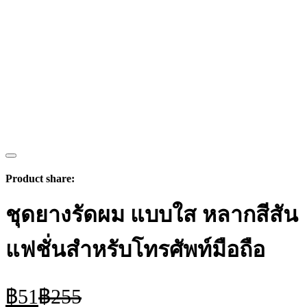
Product share:
ชุดยางรัดผม แบบใส หลากสีสัน
แฟชั่นสําหรับโทรศัพท์มือถือ
Current
Original
฿
51
฿
255