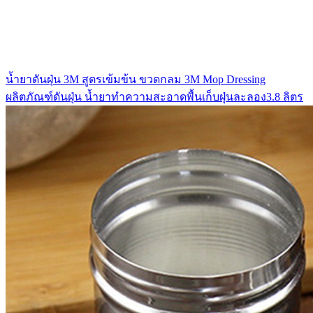
น้ำยาดันฝุ่น 3M สูตรเข้มข้น ขวดกลม 3M Mop Dressing
ผลิตภัณฑ์ดันฝุ่น น้ำยาทำความสะอาดพื้นเก็บฝุ่นละลอง3.8 ลิตร