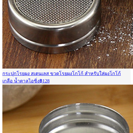
กระปุกโรยผง สเตนเลส ขวดโรยผงโกโก้ สำหรับใส่ผงโกโก้
เกลือ น้ำตาลไอซิ่ง
฿
128