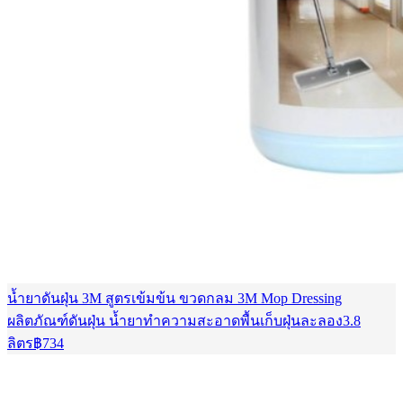
น้ำยาดันฝุ่น 3M สูตรเข้มข้น ขวดกลม 3M Mop Dressing
ผลิตภัณฑ์ดันฝุ่น น้ำยาทำความสะอาดพื้นเก็บฝุ่นละลอง3.8
ลิตร
฿
734