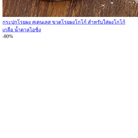
กระปุกโรยผง สเตนเลส ขวดโรยผงโกโก้ สำหรับใส่ผงโกโก้
เกลือ น้ำตาลไอซิ่ง
-80%