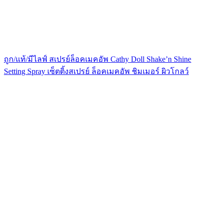
ถูก/แท้/มีไลฟ์ สเปรย์ล็อคเมคอัพ Cathy Doll Shake’n Shine
Setting Spray เซ็ตติ้งสเปรย์ ล็อคเมคอัพ ชิมเมอร์ ผิวโกลว์