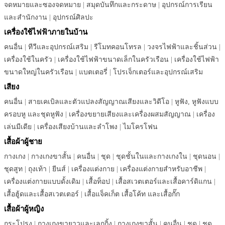
จดหมายและซองจดหมาย
|
สมุดบันทึกและกระดาษ
|
อุปกรณ์การเรียน
และสำนักงาน
|
อุปกรณ์ศิลปะ
เครื่องใช้ไฟฟ้าภายในบ้าน
คนอื่น
|
ทีวีและอุปกรณ์เสริม
|
รีโมทคอนโทรล
|
วงจรไฟฟ้าและชิ้นส่วน
|
เครื่องใช้ในครัว
|
เครื่องใช้ไฟฟ้าขนาดเล็กในครัวเรือน
|
เครื่องใช้ไฟฟ้า
ขนาดใหญ่ในครัวเรือน
|
แบตเตอรี่
|
โปรเจ็กเตอร์และอุปกรณ์เสริม
เสียง
คนอื่น
|
สายเคเบิลและตัวแปลงสัญญาณเสียงและวิดีโอ
|
หูฟัง, หูฟังแบบ
ครอบหู และชุดหูฟัง
|
เครื่องขยายเสียงและเครื่องผสมสัญญาณ
|
เครื่อง
เล่นมีเดีย
|
เครื่องเสียงบ้านและลำโพง
|
ไมโครโฟน
เสื้อผ้าผู้ชาย
กางเกง
|
กางเกงขาสั้น
|
คนอื่น
|
ชุด
|
ชุดชั้นในและกางเกงใน
|
ชุดนอน
|
ชุดสูท
|
ถุงเท้า
|
ยีนส์
|
เครื่องแต่งกาย
|
เครื่องแต่งกายสำหรับอาชีพ
|
เครื่องแต่งกายแบบดั้งเดิม
|
เสื้อท็อป
|
เสื้อสเวตเตอร์และเสื้อคาร์ดิแกน
|
เสื้อฮู้ดและเสื้อสเวตเตอร์
|
เสื้อแจ็คเก็ต เสื้อโค้ท และเสื้อกั๊ก
เสื้อผ้าผู้หญิง
กระโปรง
|
กางเกงขายาวและเลกกิ้ง
|
กางเกงขาสั้น
|
คนอื่น
|
ชุด
|
ชุด