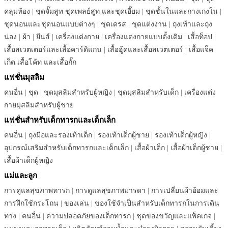
คลุมท้อง
|
ชุดจั๊มสูท ชุดเพลย์สูท และชุดเอี๊ยม
|
ชุดชั้นในและกางเกงใน
|
ชุดนอนและชุดนอนแบบต่างๆ
|
ชุดเดรส
|
ชุดแต่งงาน
|
ถุงเท้าและถุง
น่อง
|
ผ้า
|
ยีนส์
|
เครื่องแต่งกาย
|
เครื่องแต่งกายแบบดั้งเดิม
|
เสื้อท็อป
|
เสื้อสเวตเตอร์และเสื้อคาร์ดิแกน
|
เสื้อฮู้ดและเสื้อสเวตเตอร์
|
เสื้อแจ็ค
เก็ต เสื้อโค้ท และเสื้อกั๊ก
แฟชั่นมุสลิม
คนอื่น
|
ชุด
|
ชุดมุสลิมสำหรับผู้หญิง
|
ชุดมุสลิมสำหรับเด็ก
|
เครื่องแต่ง
กายมุสลิมสำหรับผู้ชาย
แฟชั่นสำหรับเด็กทารกและเด็กเล็ก
คนอื่น
|
ถุงมือและรองเท้าเด็ก
|
รองเท้าเด็กผู้ชาย
|
รองเท้าเด็กผู้หญิง
|
อุปกรณ์เสริมสำหรับเด็กทารกและเด็กเล็ก
|
เสื้อผ้าเด็ก
|
เสื้อผ้าเด็กผู้ชาย
|
เสื้อผ้าเด็กผู้หญิง
แม่และลูก
การดูแลสุขภาพทารก
|
การดูแลสุขภาพมารดา
|
การเปลี่ยนผ้าอ้อมและ
การฝึกใช้กระโถน
|
ของเล่น
|
ของใช้จำเป็นสำหรับเด็กทารกในการเดิน
ทาง
|
คนอื่น
|
ความปลอดภัยของเด็กทารก
|
ชุดของขวัญและแพ็คเกจ
|