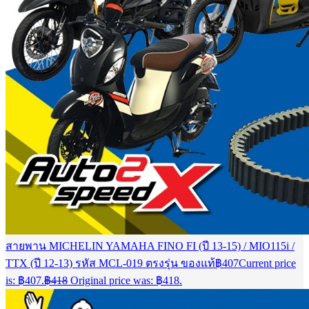
สายพาน MICHELIN YAMAHA FINO FI (ปี 13-15) / MIO115i /
TTX (ปี 12-13) รหัส MCL-019 ตรงรุ่น ของแท้
฿
407
Current price
is: ฿407.
฿
418
Original price was: ฿418.