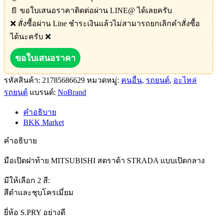
📄 ขอใบเสนอราคาติดต่อผ่าน LINE@ ได้เลยครับ
❌ สั่งซื้อผ่าน Line ชำระเงินแล้วไม่สามารถยกเลิกคำสั่งซื้อ
ได้นะครับ ❌
ขอใบเสนอราคา
รหัสสินค้า:
21785686629
หมวดหมู่:
คนอื่น
,
รถยนต์
,
อะไหล่
รถยนต์
แบรนด์:
NoBrand
คำอธิบาย
BKK Market
คำอธิบาย
มือเปิดฝาท้าย MITSUBISHI สตราด้า STRADA แบบเปิดกลาง
มีให้เลือก 2 สี:
สีดำและชุบโครเมี่ยม
ยี่ห้อ S.PRY อย่างดี