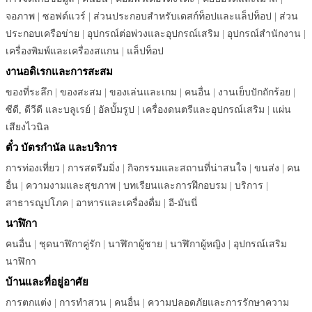
จอภาพ
|
ซอฟต์แวร์
|
ส่วนประกอบสำหรับเดสก์ท็อปและแล็ปท็อป
|
ส่วน
ประกอบเครือข่าย
|
อุปกรณ์ต่อพ่วงและอุปกรณ์เสริม
|
อุปกรณ์สำนักงาน
|
เครื่องพิมพ์และเครื่องสแกน
|
แล็ปท็อป
งานอดิเรกและการสะสม
ของที่ระลึก
|
ของสะสม
|
ของเล่นและเกม
|
คนอื่น
|
งานเย็บปักถักร้อย
|
ซีดี, ดีวีดี และบลูเรย์
|
อัลบั้มรูป
|
เครื่องดนตรีและอุปกรณ์เสริม
|
แผ่น
เสียงไวนิล
ตั๋ว บัตรกำนัล และบริการ
การท่องเที่ยว
|
การสตรีมมิ่ง
|
กิจกรรมและสถานที่น่าสนใจ
|
ขนส่ง
|
คน
อื่น
|
ความงามและสุขภาพ
|
บทเรียนและการฝึกอบรม
|
บริการ
|
สาธารณูปโภค
|
อาหารและเครื่องดื่ม
|
อี-มันนี่
นาฬิกา
คนอื่น
|
ชุดนาฬิกาคู่รัก
|
นาฬิกาผู้ชาย
|
นาฬิกาผู้หญิง
|
อุปกรณ์เสริม
นาฬิกา
บ้านและที่อยู่อาศัย
การตกแต่ง
|
การทำสวน
|
คนอื่น
|
ความปลอดภัยและการรักษาความ