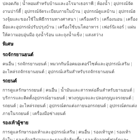
ปลอดภัย
|
น้ำหอมสำหรับบ้านและอโรมาเธอราพี
|
ห้องน้ำ
|
อุปกรณ์จัด
งานปาร์ตี้
|
อุปกรณ์จัดระเบียบภายในบ้าน
|
อุปกรณ์ดูแลบ้าน
|
อุปกรณ์ฮ
วงจุ้ยและของใช้ในพิธีกรรมทางศาสนา
|
เครื่องครัว
|
เครื่องนอน
|
เครื่อง
มือและอุปกรณ์ปรับปรุงบ้าน
|
เครื่องใช้บนโตอาหาร
|
เฟอร์นิเจอร์
|
แผ่น
ให้ความอบอุ่นมือ ถุงน้ำร้อน และถุงน้ำแข็ง
|
แสงสว่าง
พิเศษ
รถจักรยานยนต์
คนอื่น
|
รถจักรยานยนต์
|
หมวกกันน็อคมอเตอร์ไซค์และอุปกรณ์เสริม
|
อะไหล่รถจักรยานยนต์
|
อุปกรณ์เสริมสำหรับรถจักรยานยนต์
รถยนต์
การดูแลรักษารถยนต์
|
คนอื่น
|
น้ำมันและสารหล่อลื่นสำหรับยานยนต์
|
บริการและติดตั้งอุปกรณ์ยานยนต์
|
พวงกุญแจและปลอกกุญแจรถยนต์
|
รถยนต์
|
อะไหล่รถยนต์
|
อุปกรณ์ตกแต่งภายนอกรถยนต์
|
อุปกรณ์ตกแต่ง
ภายในรถยนต์
|
เครื่องมือช่างยนต์
รองเท้าผู้ชาย
การดูแลรักษารองเท้าและอุปกรณ์เสริม
|
คนอื่น
|
รองเท้าบูท
|
รองเท้า
ผ้าใบ
|
รองเท้าสลิปออนและรองเท้าส้นเตี้ย
|
รองเท้าออกซ์ฟอร์ดและ