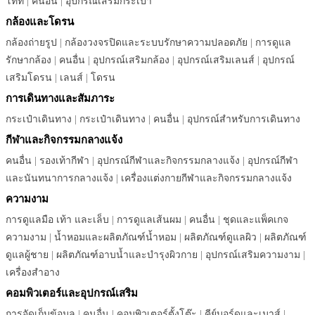
โท้ท
|
คนอื่น
|
อุปกรณ์เสริมกระเป๋า
กล้องและโดรน
กล้องถ่ายรูป
|
กล้องวงจรปิดและระบบรักษาความปลอดภัย
|
การดูแล
รักษากล้อง
|
คนอื่น
|
อุปกรณ์เสริมกล้อง
|
อุปกรณ์เสริมเลนส์
|
อุปกรณ์
เสริมโดรน
|
เลนส์
|
โดรน
การเดินทางและสัมภาระ
กระเป๋าเดินทาง
|
กระเป๋าเดินทาง
|
คนอื่น
|
อุปกรณ์สำหรับการเดินทาง
กีฬาและกิจกรรมกลางแจ้ง
คนอื่น
|
รองเท้ากีฬา
|
อุปกรณ์กีฬาและกิจกรรมกลางแจ้ง
|
อุปกรณ์กีฬา
และนันทนาการกลางแจ้ง
|
เครื่องแต่งกายกีฬาและกิจกรรมกลางแจ้ง
ความงาม
การดูแลมือ เท้า และเล็บ
|
การดูแลเส้นผม
|
คนอื่น
|
ชุดและแพ็คเกจ
ความงาม
|
น้ำหอมและผลิตภัณฑ์น้ำหอม
|
ผลิตภัณฑ์ดูแลผิว
|
ผลิตภัณฑ์
ดูแลผู้ชาย
|
ผลิตภัณฑ์อาบน้ำและบำรุงผิวกาย
|
อุปกรณ์เสริมความงาม
|
เครื่องสำอาง
คอมพิวเตอร์และอุปกรณ์เสริม
การจัดเก็บข้อมูล
|
คนอื่น
|
คอมพิวเตอร์ตั้งโต๊ะ
|
คีย์บอร์ดและเมาส์
|