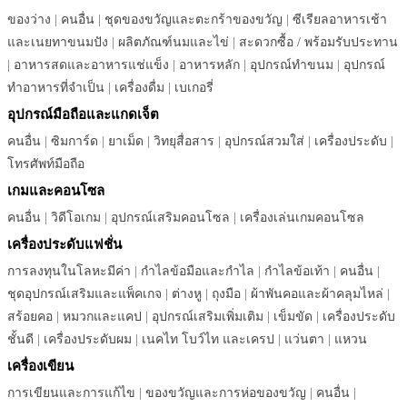
ของว่าง
|
คนอื่น
|
ชุดของขวัญและตะกร้าของขวัญ
|
ซีเรียลอาหารเช้า
และเนยทาขนมปัง
|
ผลิตภัณฑ์นมและไข่
|
สะดวกซื้อ / พร้อมรับประทาน
|
อาหารสดและอาหารแช่แข็ง
|
อาหารหลัก
|
อุปกรณ์ทำขนม
|
อุปกรณ์
ทำอาหารที่จำเป็น
|
เครื่องดื่ม
|
เบเกอรี่
อุปกรณ์มือถือและแกดเจ็ต
คนอื่น
|
ซิมการ์ด
|
ยาเม็ด
|
วิทยุสื่อสาร
|
อุปกรณ์สวมใส่
|
เครื่องประดับ
|
โทรศัพท์มือถือ
เกมและคอนโซล
คนอื่น
|
วิดีโอเกม
|
อุปกรณ์เสริมคอนโซล
|
เครื่องเล่นเกมคอนโซล
เครื่องประดับแฟชั่น
การลงทุนในโลหะมีค่า
|
กำไลข้อมือและกำไล
|
กำไลข้อเท้า
|
คนอื่น
|
ชุดอุปกรณ์เสริมและแพ็คเกจ
|
ต่างหู
|
ถุงมือ
|
ผ้าพันคอและผ้าคลุมไหล่
|
สร้อยคอ
|
หมวกและแคป
|
อุปกรณ์เสริมเพิ่มเติม
|
เข็มขัด
|
เครื่องประดับ
ชั้นดี
|
เครื่องประดับผม
|
เนคไท โบว์ไท และเครป
|
แว่นตา
|
แหวน
เครื่องเขียน
การเขียนและการแก้ไข
|
ของขวัญและการห่อของขวัญ
|
คนอื่น
|