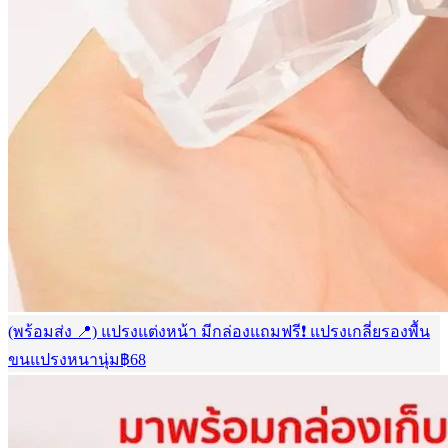
(พร้อมส่ง 📍) แปรงแต่งหน้า มีกล่องแถมฟรี❗️ แปรงเกลี่ยรองพื้น
ขนแปรงหนานุ่ม
฿
68