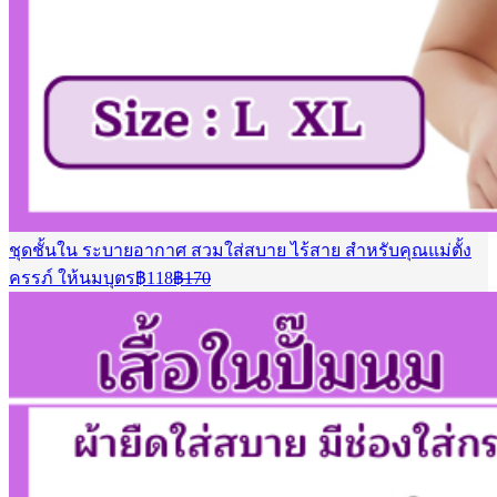
ชุดชั้นใน ระบายอากาศ สวมใส่สบาย ไร้สาย สําหรับคุณแม่ตั้ง
Current
Original
ครรภ์ ให้นมบุตร
฿
118
฿
170
price
price
is:
was:
฿118.
฿170.