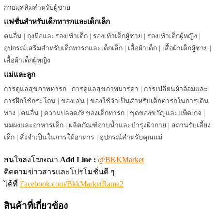
กายมุสลิมสำหรับผู้ชาย
แฟชั่นสำหรับเด็กทารกและเด็กเล็ก
คนอื่น
|
ถุงมือและรองเท้าเด็ก
|
รองเท้าเด็กผู้ชาย
|
รองเท้าเด็กผู้หญิง
|
อุปกรณ์เสริมสำหรับเด็กทารกและเด็กเล็ก
|
เสื้อผ้าเด็ก
|
เสื้อผ้าเด็กผู้ชาย
|
เสื้อผ้าเด็กผู้หญิง
แม่และลูก
การดูแลสุขภาพทารก
|
การดูแลสุขภาพมารดา
|
การเปลี่ยนผ้าอ้อมและ
การฝึกใช้กระโถน
|
ของเล่น
|
ของใช้จำเป็นสำหรับเด็กทารกในการเดิน
ทาง
|
คนอื่น
|
ความปลอดภัยของเด็กทารก
|
ชุดของขวัญและแพ็คเกจ
|
นมผงและอาหารเด็ก
|
ผลิตภัณฑ์อาบน้ำและบำรุงผิวกาย
|
สถานรับเลี้ยง
เด็ก
|
สิ่งจำเป็นในการให้อาหาร
|
อุปกรณ์สำหรับคุณแม่
สนใจลงโฆษณา
Add Line :
@BKKMarket
ติดตามข่าวสารและโปรโมชั่นดี ๆ
ได้ที่
Facebook.com/BkkMarketRama2
สินค้าที่เกี่ยวข้อง