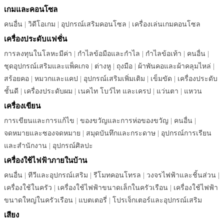
เกมและคอนโซล
คนอื่น
|
วิดีโอเกม
|
อุปกรณ์เสริมคอนโซล
|
เครื่องเล่นเกมคอนโซล
เครื่องประดับแฟชั่น
การลงทุนในโลหะมีค่า
|
กำไลข้อมือและกำไล
|
กำไลข้อเท้า
|
คนอื่น
|
ชุดอุปกรณ์เสริมและแพ็คเกจ
|
ต่างหู
|
ถุงมือ
|
ผ้าพันคอและผ้าคลุมไหล่
|
สร้อยคอ
|
หมวกและแคป
|
อุปกรณ์เสริมเพิ่มเติม
|
เข็มขัด
|
เครื่องประดับ
ชั้นดี
|
เครื่องประดับผม
|
เนคไท โบว์ไท และเครป
|
แว่นตา
|
แหวน
เครื่องเขียน
การเขียนและการแก้ไข
|
ของขวัญและการห่อของขวัญ
|
คนอื่น
|
จดหมายและซองจดหมาย
|
สมุดบันทึกและกระดาษ
|
อุปกรณ์การเรียน
และสำนักงาน
|
อุปกรณ์ศิลปะ
เครื่องใช้ไฟฟ้าภายในบ้าน
คนอื่น
|
ทีวีและอุปกรณ์เสริม
|
รีโมทคอนโทรล
|
วงจรไฟฟ้าและชิ้นส่วน
|
เครื่องใช้ในครัว
|
เครื่องใช้ไฟฟ้าขนาดเล็กในครัวเรือน
|
เครื่องใช้ไฟฟ้า
ขนาดใหญ่ในครัวเรือน
|
แบตเตอรี่
|
โปรเจ็กเตอร์และอุปกรณ์เสริม
เสียง