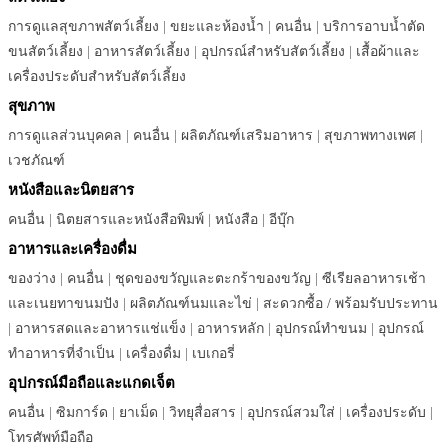
การดูแลสุขภาพสัตว์เลี้ยง
|
ขยะและห้องน้ำ
|
คนอื่น
|
บริการอาบน้ำตัด
ขนสัตว์เลี้ยง
|
อาหารสัตว์เลี้ยง
|
อุปกรณ์สำหรับสัตว์เลี้ยง
|
เสื้อผ้าและ
เครื่องประดับสำหรับสัตว์เลี้ยง
สุขภาพ
การดูแลส่วนบุคคล
|
คนอื่น
|
ผลิตภัณฑ์เสริมอาหาร
|
สุขภาพทางเพศ
|
เวชภัณฑ์
หนังสือและนิตยสาร
คนอื่น
|
นิตยสารและหนังสือพิมพ์
|
หนังสือ
|
อีบุ๊ก
อาหารและเครื่องดื่ม
ของว่าง
|
คนอื่น
|
ชุดของขวัญและตะกร้าของขวัญ
|
ซีเรียลอาหารเช้า
และเนยทาขนมปัง
|
ผลิตภัณฑ์นมและไข่
|
สะดวกซื้อ / พร้อมรับประทาน
|
อาหารสดและอาหารแช่แข็ง
|
อาหารหลัก
|
อุปกรณ์ทำขนม
|
อุปกรณ์
ทำอาหารที่จำเป็น
|
เครื่องดื่ม
|
เบเกอรี่
อุปกรณ์มือถือและแกดเจ็ต
คนอื่น
|
ซิมการ์ด
|
ยาเม็ด
|
วิทยุสื่อสาร
|
อุปกรณ์สวมใส่
|
เครื่องประดับ
|
โทรศัพท์มือถือ