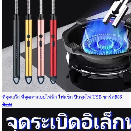
ที่จุดแก๊ส ที่จุดเตาแบบไฟฟ้า ไฟแช็ก ปืนจุดไฟ USB ชาร์ต
฿
86
Current
Original
฿
223
price
price
is:
was:
฿86.
฿223.