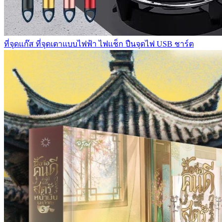
ที่จุดแก๊ส ที่จุดเตาแบบไฟฟ้า ไฟแช็ก ปืนจุดไฟ USB ชาร์ต