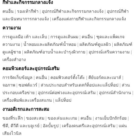
กีฬาและกิจกรรมกลางแจ้ง
คนอื่น
|
รองเท้ากีฬา
|
อุปกรณ์กีฬาและกิจกรรมกลางแจ้ง
|
อุปกรณ์กีฬา
และนันทนาการกลางแจ้ง
|
เครื่องแต่งกายกีฬาและกิจกรรมกลางแจ้ง
ความงาม
การดูแลมือ เท้า และเล็บ
|
การดูแลเส้นผม
|
คนอื่น
|
ชุดและแพ็คเกจ
ความงาม
|
น้ำหอมและผลิตภัณฑ์น้ำหอม
|
ผลิตภัณฑ์ดูแลผิว
|
ผลิตภัณฑ์
ดูแลผู้ชาย
|
ผลิตภัณฑ์อาบน้ำและบำรุงผิวกาย
|
อุปกรณ์เสริมความงาม
|
เครื่องสำอาง
คอมพิวเตอร์และอุปกรณ์เสริม
การจัดเก็บข้อมูล
|
คนอื่น
|
คอมพิวเตอร์ตั้งโต๊ะ
|
คีย์บอร์ดและเมาส์
|
จอภาพ
|
ซอฟต์แวร์
|
ส่วนประกอบสำหรับเดสก์ท็อปและแล็ปท็อป
|
ส่วน
ประกอบเครือข่าย
|
อุปกรณ์ต่อพ่วงและอุปกรณ์เสริม
|
อุปกรณ์สำนักงาน
|
เครื่องพิมพ์และเครื่องสแกน
|
แล็ปท็อป
งานอดิเรกและการสะสม
ของที่ระลึก
|
ของสะสม
|
ของเล่นและเกม
|
คนอื่น
|
งานเย็บปักถักร้อย
|
ซีดี, ดีวีดี และบลูเรย์
|
อัลบั้มรูป
|
เครื่องดนตรีและอุปกรณ์เสริม
|
แผ่น
เสียงไวนิล