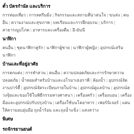
ตั๋ว บัตรกำนัล และบริการ
การท่องเที่ยว
|
การสตรีมมิ่ง
|
กิจกรรมและสถานที่น่าสนใจ
|
ขนส่ง
|
คน
อื่น
|
ความงามและสุขภาพ
|
บทเรียนและการฝึกอบรม
|
บริการ
|
สาธารณูปโภค
|
อาหารและเครื่องดื่ม
|
อี-มันนี่
นาฬิกา
คนอื่น
|
ชุดนาฬิกาคู่รัก
|
นาฬิกาผู้ชาย
|
นาฬิกาผู้หญิง
|
อุปกรณ์เสริม
นาฬิกา
บ้านและที่อยู่อาศัย
การตกแต่ง
|
การทำสวน
|
คนอื่น
|
ความปลอดภัยและการรักษาความ
ปลอดภัย
|
น้ำหอมสำหรับบ้านและอโรมาเธอราพี
|
ห้องน้ำ
|
อุปกรณ์จัด
งานปาร์ตี้
|
อุปกรณ์จัดระเบียบภายในบ้าน
|
อุปกรณ์ดูแลบ้าน
|
อุปกรณ์ฮ
วงจุ้ยและของใช้ในพิธีกรรมทางศาสนา
|
เครื่องครัว
|
เครื่องนอน
|
เครื่อง
มือและอุปกรณ์ปรับปรุงบ้าน
|
เครื่องใช้บนโตอาหาร
|
เฟอร์นิเจอร์
|
แผ่น
ให้ความอบอุ่นมือ ถุงน้ำร้อน และถุงน้ำแข็ง
|
แสงสว่าง
พิเศษ
รถจักรยานยนต์