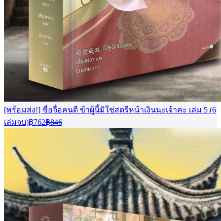
[พร้อมส่ง!] ซื่อจื่อคนดี ข้าผู้นี้มิใช่สตรีหน้าเงินนะเจ้าคะ เล่ม 5 (6
Current
Original
เล่มจบ)
฿
762
฿
846
price
price
is:
was:
฿762.
฿846.