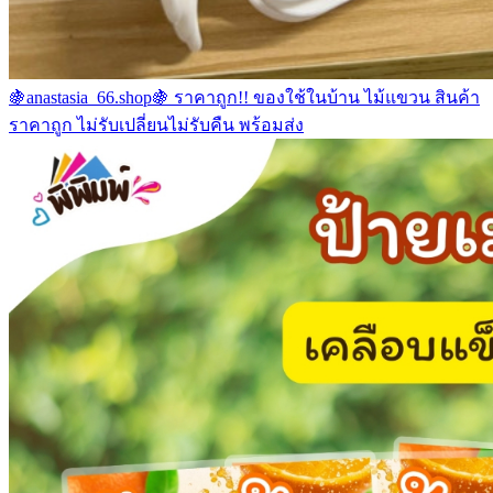
🍇anastasia_66.shop🍇 ราคาถูก!! ของใช้ในบ้าน ไม้แขวน สินค้า
ราคาถูก ไม่รับเปลี่ยนไม่รับคืน พร้อมส่ง