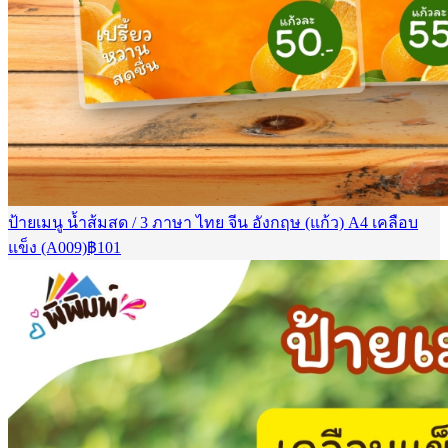
ป้ายเมนู น้ำส้มสด / 3 ภาษา ไทย จีน อังกฤษ (แก้ว) A4 เคลือบ
แข็ง (A009)
฿
101