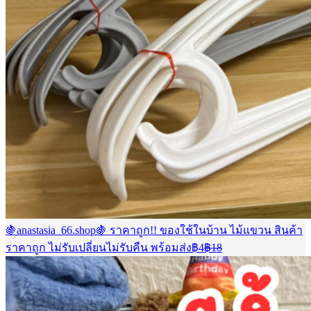
🍇anastasia_66.shop🍇 ราคาถูก!! ของใช้ในบ้าน ไม้แขวน สินค้า
Current
Original
ราคาถูก ไม่รับเปลี่ยนไม่รับคืน พร้อมส่ง
฿
4
฿
18
price
price
is:
was:
฿4.
฿18.