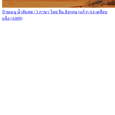
ป้ายเมนู น้ำส้มสด / 3 ภาษา ไทย จีน อังกฤษ (แก้ว) A4 เคลือบ
แข็ง (A009)