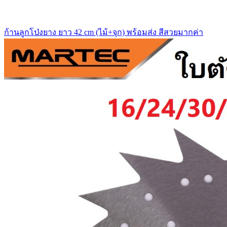
ก้านลูกโป่งยาง ยาว 42 cm (ไม้+จุก) พร้อมส่ง สีสวยมากค่า