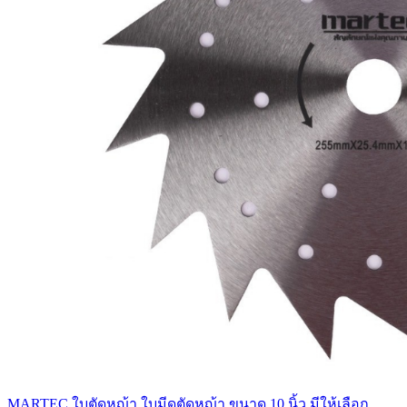
MARTEC ใบตัดหญ้า ใบมีดตัดหญ้า ขนาด 10 นิ้ว มีให้เลือก