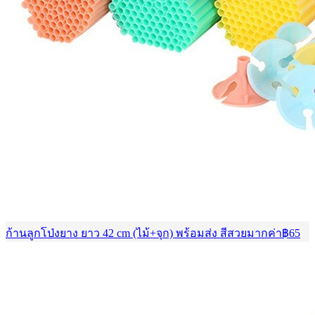
ก้านลูกโป่งยาง ยาว 42 cm (ไม้+จุก) พร้อมส่ง สีสวยมากค่า
฿
65