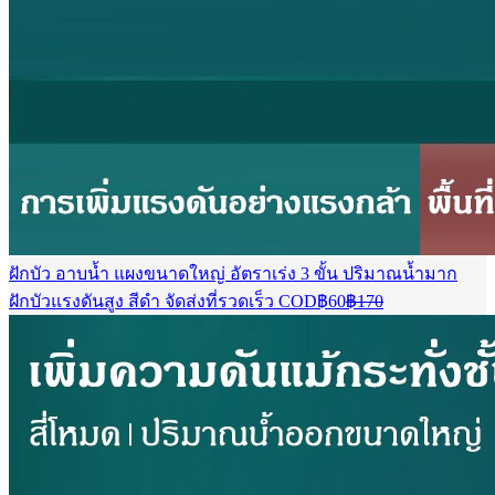
ฝักบัว อาบนํ้า แผงขนาดใหญ่ อัตราเร่ง 3 ขั้น ปริมาณน้ำมาก
Current
Original
ฝักบัวแรงดันสูง สีดำ จัดส่งที่รวดเร็ว COD
฿
60
฿
170
price
price
is:
was:
฿60.
฿170.