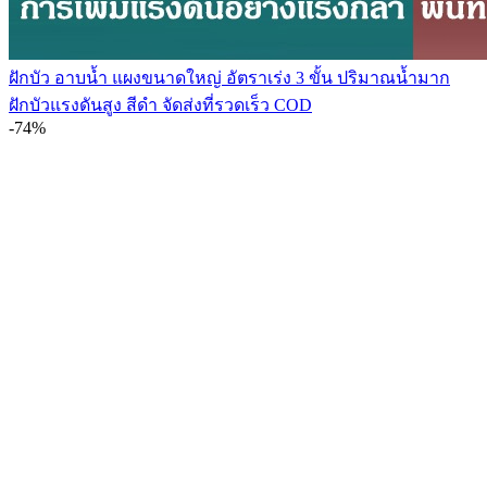
ฝักบัว อาบนํ้า แผงขนาดใหญ่ อัตราเร่ง 3 ขั้น ปริมาณน้ำมาก
ฝักบัวแรงดันสูง สีดำ จัดส่งที่รวดเร็ว COD
-74%