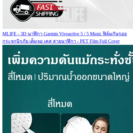
MLIFE - 3D นาฬิกา Garmin Vivoactive 5 / 5 Music ฟิล์มกันรอย
กระจกนิรภัย เต็มจอ เคส สายนาฬิกา - PET Film Full Cover