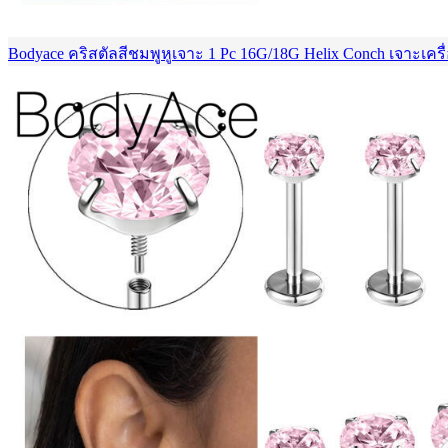
Bodyace คริสตัลสีชมพูหูเจาะ 1 Pc 16G/18G Helix Conch เจาะเครื่อ