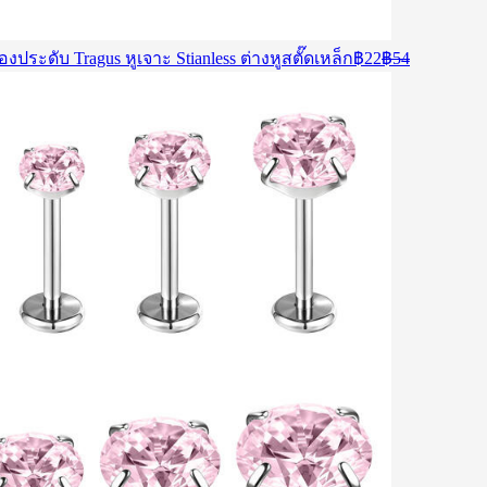
Current
Original
งประดับ Tragus หูเจาะ Stianless ต่างหูสตั๊ดเหล็ก
฿
22
฿
54
price
price
is:
was:
฿22.
฿54.