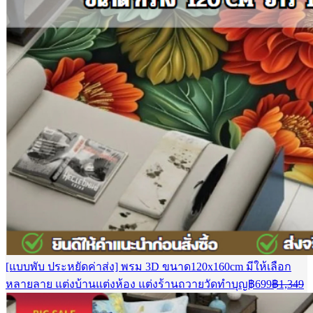
[แบบพับ ประหยัดค่าส่ง] พรม 3D ขนาด120x160cm มีให้เลือก
Current
Or
หลายลาย แต่งบ้านแต่งห้อง แต่งร้านถวายวัดทำบุญ
฿
699
฿
1,349
price
pr
is:
w