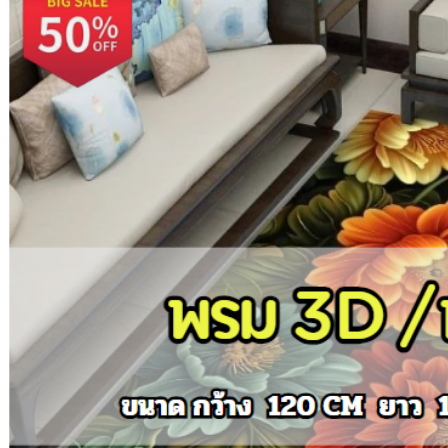
฿699.
฿