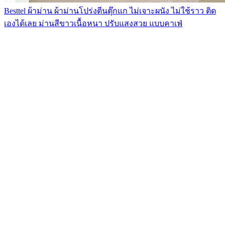
Besttel ผ้าม่าน ผ้าม่านโปร่งตีนตุ๊กแก ไม่เจาะผนัง ไม่ใช้ราว ติด
เองได้เลย ม่านสีขาวเนื้อหนา ปรับแสงสวย แบบคาเฟ่