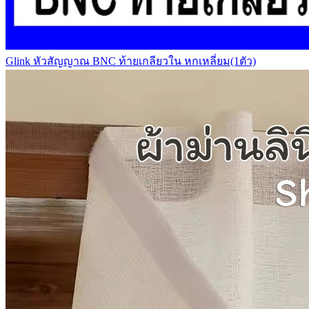
Glink หัวสัญญาณ BNC ท้ายเกลียวใน หกเหลี่ยม(1ตัว)