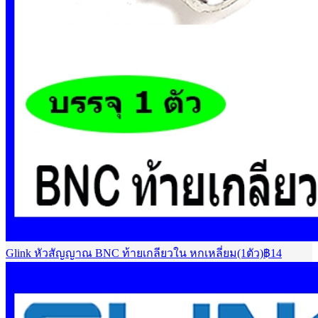
Glink หัวสัญญาณ BNC ท้ายเกลียวใน หกเหลี่ยม(1ตัว)
฿
14