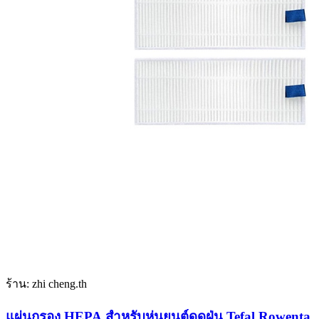
ร้าน: zhi cheng.th
แผ่นกรอง HEPA สําหรับหุ่นยนต์ดูดฝุ่น Tefal Rowenta