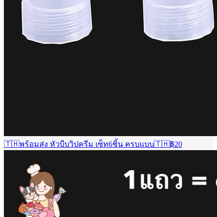
🇹🇭พร้อมส่ง หัวบีบวิปครีม เซ็ท6ชิ้น ครบแบบ🇹🇭
฿
20