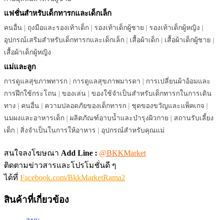
แฟชั่นสำหรับเด็กทารกและเด็กเล็ก
คนอื่น
|
ถุงมือและรองเท้าเด็ก
|
รองเท้าเด็กผู้ชาย
|
รองเท้าเด็กผู้หญิง
|
อุปกรณ์เสริมสำหรับเด็กทารกและเด็กเล็ก
|
เสื้อผ้าเด็ก
|
เสื้อผ้าเด็กผู้ชาย
|
เสื้อผ้าเด็กผู้หญิง
แม่และลูก
การดูแลสุขภาพทารก
|
การดูแลสุขภาพมารดา
|
การเปลี่ยนผ้าอ้อมและ
การฝึกใช้กระโถน
|
ของเล่น
|
ของใช้จำเป็นสำหรับเด็กทารกในการเดิน
ทาง
|
คนอื่น
|
ความปลอดภัยของเด็กทารก
|
ชุดของขวัญและแพ็คเกจ
|
นมผงและอาหารเด็ก
|
ผลิตภัณฑ์อาบน้ำและบำรุงผิวกาย
|
สถานรับเลี้ยง
เด็ก
|
สิ่งจำเป็นในการให้อาหาร
|
อุปกรณ์สำหรับคุณแม่
สนใจลงโฆษณา
Add Line :
@BKKMarket
ติดตามข่าวสารและโปรโมชั่นดี ๆ
ได้ที่
Facebook.com/BkkMarketRama2
สินค้าที่เกี่ยวข้อง