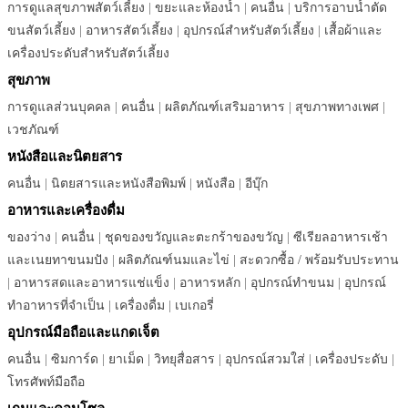
การดูแลสุขภาพสัตว์เลี้ยง
|
ขยะและห้องน้ำ
|
คนอื่น
|
บริการอาบน้ำตัด
ขนสัตว์เลี้ยง
|
อาหารสัตว์เลี้ยง
|
อุปกรณ์สำหรับสัตว์เลี้ยง
|
เสื้อผ้าและ
เครื่องประดับสำหรับสัตว์เลี้ยง
สุขภาพ
การดูแลส่วนบุคคล
|
คนอื่น
|
ผลิตภัณฑ์เสริมอาหาร
|
สุขภาพทางเพศ
|
เวชภัณฑ์
หนังสือและนิตยสาร
คนอื่น
|
นิตยสารและหนังสือพิมพ์
|
หนังสือ
|
อีบุ๊ก
อาหารและเครื่องดื่ม
ของว่าง
|
คนอื่น
|
ชุดของขวัญและตะกร้าของขวัญ
|
ซีเรียลอาหารเช้า
และเนยทาขนมปัง
|
ผลิตภัณฑ์นมและไข่
|
สะดวกซื้อ / พร้อมรับประทาน
|
อาหารสดและอาหารแช่แข็ง
|
อาหารหลัก
|
อุปกรณ์ทำขนม
|
อุปกรณ์
ทำอาหารที่จำเป็น
|
เครื่องดื่ม
|
เบเกอรี่
อุปกรณ์มือถือและแกดเจ็ต
คนอื่น
|
ซิมการ์ด
|
ยาเม็ด
|
วิทยุสื่อสาร
|
อุปกรณ์สวมใส่
|
เครื่องประดับ
|
โทรศัพท์มือถือ