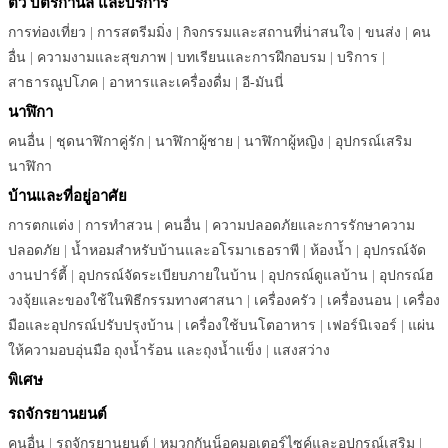
ตั๋ว บัตรกำนัล และบริการ
การท่องเที่ยว
|
การสตรีมมิ่ง
|
กิจกรรมและสถานที่น่าสนใจ
|
ขนส่ง
|
คน
อื่น
|
ความงามและสุขภาพ
|
บทเรียนและการฝึกอบรม
|
บริการ
|
สาธารณูปโภค
|
อาหารและเครื่องดื่ม
|
อี-มันนี่
นาฬิกา
คนอื่น
|
ชุดนาฬิกาคู่รัก
|
นาฬิกาผู้ชาย
|
นาฬิกาผู้หญิง
|
อุปกรณ์เสริม
นาฬิกา
บ้านและที่อยู่อาศัย
การตกแต่ง
|
การทำสวน
|
คนอื่น
|
ความปลอดภัยและการรักษาความ
ปลอดภัย
|
น้ำหอมสำหรับบ้านและอโรมาเธอราพี
|
ห้องน้ำ
|
อุปกรณ์จัด
งานปาร์ตี้
|
อุปกรณ์จัดระเบียบภายในบ้าน
|
อุปกรณ์ดูแลบ้าน
|
อุปกรณ์ฮ
วงจุ้ยและของใช้ในพิธีกรรมทางศาสนา
|
เครื่องครัว
|
เครื่องนอน
|
เครื่อง
มือและอุปกรณ์ปรับปรุงบ้าน
|
เครื่องใช้บนโตอาหาร
|
เฟอร์นิเจอร์
|
แผ่น
ให้ความอบอุ่นมือ ถุงน้ำร้อน และถุงน้ำแข็ง
|
แสงสว่าง
พิเศษ
รถจักรยานยนต์
คนอื่น
|
รถจักรยานยนต์
|
หมวกกันน็อคมอเตอร์ไซค์และอุปกรณ์เสริม
|