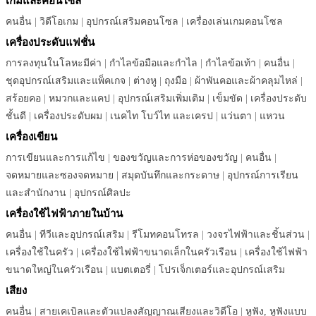
เกมและคอนโซล
คนอื่น
|
วิดีโอเกม
|
อุปกรณ์เสริมคอนโซล
|
เครื่องเล่นเกมคอนโซล
เครื่องประดับแฟชั่น
การลงทุนในโลหะมีค่า
|
กำไลข้อมือและกำไล
|
กำไลข้อเท้า
|
คนอื่น
|
ชุดอุปกรณ์เสริมและแพ็คเกจ
|
ต่างหู
|
ถุงมือ
|
ผ้าพันคอและผ้าคลุมไหล่
|
สร้อยคอ
|
หมวกและแคป
|
อุปกรณ์เสริมเพิ่มเติม
|
เข็มขัด
|
เครื่องประดับ
ชั้นดี
|
เครื่องประดับผม
|
เนคไท โบว์ไท และเครป
|
แว่นตา
|
แหวน
เครื่องเขียน
การเขียนและการแก้ไข
|
ของขวัญและการห่อของขวัญ
|
คนอื่น
|
จดหมายและซองจดหมาย
|
สมุดบันทึกและกระดาษ
|
อุปกรณ์การเรียน
และสำนักงาน
|
อุปกรณ์ศิลปะ
เครื่องใช้ไฟฟ้าภายในบ้าน
คนอื่น
|
ทีวีและอุปกรณ์เสริม
|
รีโมทคอนโทรล
|
วงจรไฟฟ้าและชิ้นส่วน
|
เครื่องใช้ในครัว
|
เครื่องใช้ไฟฟ้าขนาดเล็กในครัวเรือน
|
เครื่องใช้ไฟฟ้า
ขนาดใหญ่ในครัวเรือน
|
แบตเตอรี่
|
โปรเจ็กเตอร์และอุปกรณ์เสริม
เสียง
คนอื่น
|
สายเคเบิลและตัวแปลงสัญญาณเสียงและวิดีโอ
|
หูฟัง, หูฟังแบบ