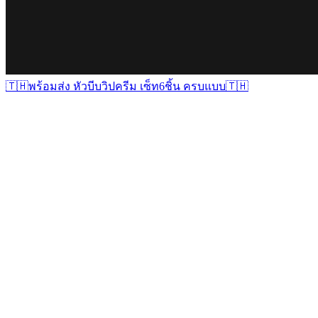
🇹🇭พร้อมส่ง หัวบีบวิปครีม เซ็ท6ชิ้น ครบแบบ🇹🇭