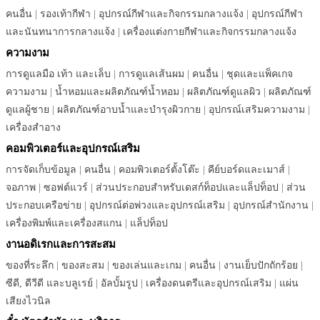
คนอื่น
|
รองเท้ากีฬา
|
อุปกรณ์กีฬาและกิจกรรมกลางแจ้ง
|
อุปกรณ์กีฬา
และนันทนาการกลางแจ้ง
|
เครื่องแต่งกายกีฬาและกิจกรรมกลางแจ้ง
ความงาม
การดูแลมือ เท้า และเล็บ
|
การดูแลเส้นผม
|
คนอื่น
|
ชุดและแพ็คเกจ
ความงาม
|
น้ำหอมและผลิตภัณฑ์น้ำหอม
|
ผลิตภัณฑ์ดูแลผิว
|
ผลิตภัณฑ์
ดูแลผู้ชาย
|
ผลิตภัณฑ์อาบน้ำและบำรุงผิวกาย
|
อุปกรณ์เสริมความงาม
|
เครื่องสำอาง
คอมพิวเตอร์และอุปกรณ์เสริม
การจัดเก็บข้อมูล
|
คนอื่น
|
คอมพิวเตอร์ตั้งโต๊ะ
|
คีย์บอร์ดและเมาส์
|
จอภาพ
|
ซอฟต์แวร์
|
ส่วนประกอบสำหรับเดสก์ท็อปและแล็ปท็อป
|
ส่วน
ประกอบเครือข่าย
|
อุปกรณ์ต่อพ่วงและอุปกรณ์เสริม
|
อุปกรณ์สำนักงาน
|
เครื่องพิมพ์และเครื่องสแกน
|
แล็ปท็อป
งานอดิเรกและการสะสม
ของที่ระลึก
|
ของสะสม
|
ของเล่นและเกม
|
คนอื่น
|
งานเย็บปักถักร้อย
|
ซีดี, ดีวีดี และบลูเรย์
|
อัลบั้มรูป
|
เครื่องดนตรีและอุปกรณ์เสริม
|
แผ่น
เสียงไวนิล