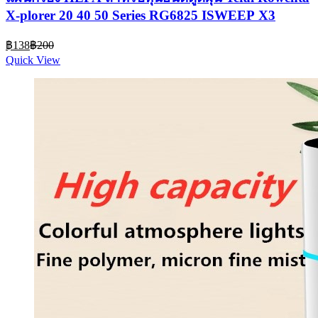
X-plorer 20 40 50 Series RG6825 ISWEEP X3
Current
Original
฿
138
฿
200
price
price
Quick View
is:
was:
฿138.
฿200.