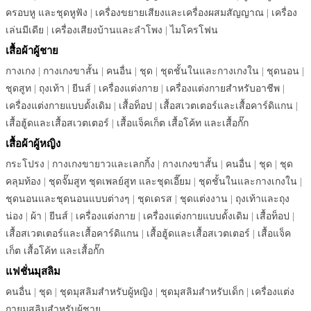
ครอบหู และชุดหูฟัง
|
เครื่องขยายเสียงและเครื่องผสมสัญญาณ
|
เครื่อง
เล่นมีเดีย
|
เครื่องเสียงบ้านและลำโพง
|
ไมโครโฟน
เสื้อผ้าผู้ชาย
กางเกง
|
กางเกงขาสั้น
|
คนอื่น
|
ชุด
|
ชุดชั้นในและกางเกงใน
|
ชุดนอน
|
ชุดสูท
|
ถุงเท้า
|
ยีนส์
|
เครื่องแต่งกาย
|
เครื่องแต่งกายสำหรับอาชีพ
|
เครื่องแต่งกายแบบดั้งเดิม
|
เสื้อท็อป
|
เสื้อสเวตเตอร์และเสื้อคาร์ดิแกน
|
เสื้อฮู้ดและเสื้อสเวตเตอร์
|
เสื้อแจ็คเก็ต เสื้อโค้ท และเสื้อกั๊ก
เสื้อผ้าผู้หญิง
กระโปรง
|
กางเกงขายาวและเลกกิ้ง
|
กางเกงขาสั้น
|
คนอื่น
|
ชุด
|
ชุด
คลุมท้อง
|
ชุดจั๊มสูท ชุดเพลย์สูท และชุดเอี๊ยม
|
ชุดชั้นในและกางเกงใน
|
ชุดนอนและชุดนอนแบบต่างๆ
|
ชุดเดรส
|
ชุดแต่งงาน
|
ถุงเท้าและถุง
น่อง
|
ผ้า
|
ยีนส์
|
เครื่องแต่งกาย
|
เครื่องแต่งกายแบบดั้งเดิม
|
เสื้อท็อป
|
เสื้อสเวตเตอร์และเสื้อคาร์ดิแกน
|
เสื้อฮู้ดและเสื้อสเวตเตอร์
|
เสื้อแจ็ค
เก็ต เสื้อโค้ท และเสื้อกั๊ก
แฟชั่นมุสลิม
คนอื่น
|
ชุด
|
ชุดมุสลิมสำหรับผู้หญิง
|
ชุดมุสลิมสำหรับเด็ก
|
เครื่องแต่ง
กายมุสลิมสำหรับผู้ชาย