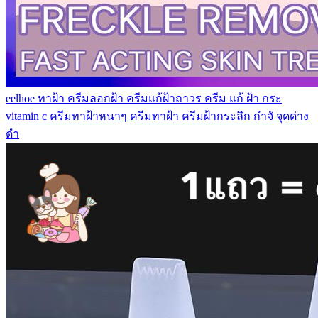
eelhoe ทาฝ้า ครีมลอกฝ้า ครีมแก้ฝ้าถาวร ครีม แก้ ฝ้า กระ
vitamin c ครีมทาฝ้าหนาๆ ครีมทาฝ้า ครีมฝ้ากระลึก กำจั จุดด่าง
ดำ