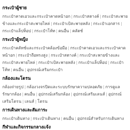
กระเป๋าผู้ชาย
กระเป๋าคาดเอวและกระเป๋าคาดหน้าอก
|
กระเป๋าสตางค์
|
กระเป๋าสะพาย
ข้างและกระเป๋าสะพายไหล่
|
กระเป๋าเป้สะพายหลัง
|
กระเป๋าเอกสาร
|
กระเป๋าแล็ปท็อป
|
กระเป๋าโท้ท
|
คนอื่น
|
คลัตช์
กระเป๋าผู้หญิง
กระเป๋าคลัทช์และกระเป๋าคล้องข้อมือ
|
กระเป๋าคาดเอวและกระเป๋าคาด
หน้าอก
|
กระเป๋าถือทรงสูง
|
กระเป๋าสตางค์
|
กระเป๋าสะพายข้างและ
กระเป๋าสะพายไหล่
|
กระเป๋าเป้สะพายหลัง
|
กระเป๋าแล็ปท็อป
|
กระเป๋า
โท้ท
|
คนอื่น
|
อุปกรณ์เสริมกระเป๋า
กล้องและโดรน
กล้องถ่ายรูป
|
กล้องวงจรปิดและระบบรักษาความปลอดภัย
|
การดูแล
รักษากล้อง
|
คนอื่น
|
อุปกรณ์เสริมกล้อง
|
อุปกรณ์เสริมเลนส์
|
อุปกรณ์
เสริมโดรน
|
เลนส์
|
โดรน
การเดินทางและสัมภาระ
กระเป๋าเดินทาง
|
กระเป๋าเดินทาง
|
คนอื่น
|
อุปกรณ์สำหรับการเดินทาง
กีฬาและกิจกรรมกลางแจ้ง