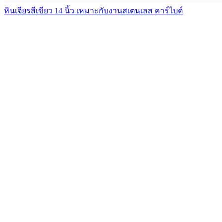
หินเจียรสีเขียว 14 นิ้ว เหมาะกับงานสเตนเลส คาร์ไบด์