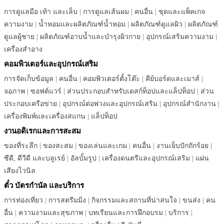
การดูแลมือ เท้า และเล็บ
|
การดูแลเส้นผม
|
คนอื่น
|
ชุดและแพ็คเกจ
ความงาม
|
น้ำหอมและผลิตภัณฑ์น้ำหอม
|
ผลิตภัณฑ์ดูแลผิว
|
ผลิตภัณฑ์
ดูแลผู้ชาย
|
ผลิตภัณฑ์อาบน้ำและบำรุงผิวกาย
|
อุปกรณ์เสริมความงาม
|
เครื่องสำอาง
คอมพิวเตอร์และอุปกรณ์เสริม
การจัดเก็บข้อมูล
|
คนอื่น
|
คอมพิวเตอร์ตั้งโต๊ะ
|
คีย์บอร์ดและเมาส์
|
จอภาพ
|
ซอฟต์แวร์
|
ส่วนประกอบสำหรับเดสก์ท็อปและแล็ปท็อป
|
ส่วน
ประกอบเครือข่าย
|
อุปกรณ์ต่อพ่วงและอุปกรณ์เสริม
|
อุปกรณ์สำนักงาน
|
เครื่องพิมพ์และเครื่องสแกน
|
แล็ปท็อป
งานอดิเรกและการสะสม
ของที่ระลึก
|
ของสะสม
|
ของเล่นและเกม
|
คนอื่น
|
งานเย็บปักถักร้อย
|
ซีดี, ดีวีดี และบลูเรย์
|
อัลบั้มรูป
|
เครื่องดนตรีและอุปกรณ์เสริม
|
แผ่น
เสียงไวนิล
ตั๋ว บัตรกำนัล และบริการ
การท่องเที่ยว
|
การสตรีมมิ่ง
|
กิจกรรมและสถานที่น่าสนใจ
|
ขนส่ง
|
คน
อื่น
|
ความงามและสุขภาพ
|
บทเรียนและการฝึกอบรม
|
บริการ
|