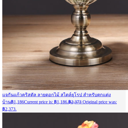
แจกันแก้วคริสตัล ลายดอกไม้ สไตล์ยุโรป สําหรับตกแต่ง
บ้าน
฿
1,186
Current price is: ฿1,186.
฿
2,373
Original price was:
฿2,373.