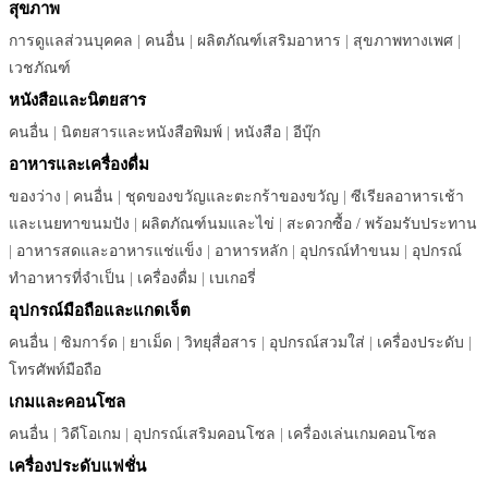
สุขภาพ
การดูแลส่วนบุคคล
|
คนอื่น
|
ผลิตภัณฑ์เสริมอาหาร
|
สุขภาพทางเพศ
|
เวชภัณฑ์
หนังสือและนิตยสาร
คนอื่น
|
นิตยสารและหนังสือพิมพ์
|
หนังสือ
|
อีบุ๊ก
อาหารและเครื่องดื่ม
ของว่าง
|
คนอื่น
|
ชุดของขวัญและตะกร้าของขวัญ
|
ซีเรียลอาหารเช้า
และเนยทาขนมปัง
|
ผลิตภัณฑ์นมและไข่
|
สะดวกซื้อ / พร้อมรับประทาน
|
อาหารสดและอาหารแช่แข็ง
|
อาหารหลัก
|
อุปกรณ์ทำขนม
|
อุปกรณ์
ทำอาหารที่จำเป็น
|
เครื่องดื่ม
|
เบเกอรี่
อุปกรณ์มือถือและแกดเจ็ต
คนอื่น
|
ซิมการ์ด
|
ยาเม็ด
|
วิทยุสื่อสาร
|
อุปกรณ์สวมใส่
|
เครื่องประดับ
|
โทรศัพท์มือถือ
เกมและคอนโซล
คนอื่น
|
วิดีโอเกม
|
อุปกรณ์เสริมคอนโซล
|
เครื่องเล่นเกมคอนโซล
เครื่องประดับแฟชั่น