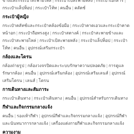
ข้างและกระเป๋าสะพายไหล่
|
กระเป๋าเป้สะพายหลัง
|
กระเป๋าเอกสาร
|
กระเป๋าแล็ปท็อป
|
กระเป๋าโท้ท
|
คนอื่น
|
คลัตช์
กระเป๋าผู้หญิง
กระเป๋าคลัทช์และกระเป๋าคล้องข้อมือ
|
กระเป๋าคาดเอวและกระเป๋าคาด
หน้าอก
|
กระเป๋าถือทรงสูง
|
กระเป๋าสตางค์
|
กระเป๋าสะพายข้างและ
กระเป๋าสะพายไหล่
|
กระเป๋าเป้สะพายหลัง
|
กระเป๋าแล็ปท็อป
|
กระเป๋า
โท้ท
|
คนอื่น
|
อุปกรณ์เสริมกระเป๋า
กล้องและโดรน
กล้องถ่ายรูป
|
กล้องวงจรปิดและระบบรักษาความปลอดภัย
|
การดูแล
รักษากล้อง
|
คนอื่น
|
อุปกรณ์เสริมกล้อง
|
อุปกรณ์เสริมเลนส์
|
อุปกรณ์
เสริมโดรน
|
เลนส์
|
โดรน
การเดินทางและสัมภาระ
กระเป๋าเดินทาง
|
กระเป๋าเดินทาง
|
คนอื่น
|
อุปกรณ์สำหรับการเดินทาง
กีฬาและกิจกรรมกลางแจ้ง
คนอื่น
|
รองเท้ากีฬา
|
อุปกรณ์กีฬาและกิจกรรมกลางแจ้ง
|
อุปกรณ์กีฬา
และนันทนาการกลางแจ้ง
|
เครื่องแต่งกายกีฬาและกิจกรรมกลางแจ้ง
ความงาม