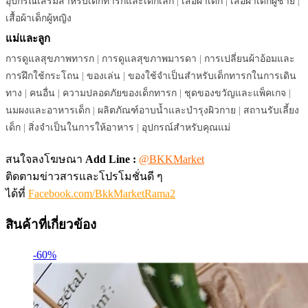
อุปกรณ์เสริมสำหรับเด็กทารกและเด็กเล็ก
|
เสื้อผ้าเด็ก
|
เสื้อผ้าเด็กผู้ชาย
|
เสื้อผ้าเด็กผู้หญิง
แม่และลูก
การดูแลสุขภาพทารก
|
การดูแลสุขภาพมารดา
|
การเปลี่ยนผ้าอ้อมและ
การฝึกใช้กระโถน
|
ของเล่น
|
ของใช้จำเป็นสำหรับเด็กทารกในการเดิน
ทาง
|
คนอื่น
|
ความปลอดภัยของเด็กทารก
|
ชุดของขวัญและแพ็คเกจ
|
นมผงและอาหารเด็ก
|
ผลิตภัณฑ์อาบน้ำและบำรุงผิวกาย
|
สถานรับเลี้ยง
เด็ก
|
สิ่งจำเป็นในการให้อาหาร
|
อุปกรณ์สำหรับคุณแม่
สนใจลงโฆษณา
Add Line :
@BKKMarket
ติดตามข่าวสารและโปรโมชั่นดี ๆ
ได้ที่
Facebook.com/BkkMarketRama2
สินค้าที่เกี่ยวข้อง
-60%