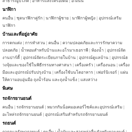
สาธารณูปโภค
|
อาหารและเครื่องดื่ม
|
อี-มันนี่
นาฬิกา
คนอื่น
|
ชุดนาฬิกาคู่รัก
|
นาฬิกาผู้ชาย
|
นาฬิกาผู้หญิง
|
อุปกรณ์เสริม
นาฬิกา
บ้านและที่อยู่อาศัย
การตกแต่ง
|
การทำสวน
|
คนอื่น
|
ความปลอดภัยและการรักษาความ
ปลอดภัย
|
น้ำหอมสำหรับบ้านและอโรมาเธอราพี
|
ห้องน้ำ
|
อุปกรณ์จัด
งานปาร์ตี้
|
อุปกรณ์จัดระเบียบภายในบ้าน
|
อุปกรณ์ดูแลบ้าน
|
อุปกรณ์ฮ
วงจุ้ยและของใช้ในพิธีกรรมทางศาสนา
|
เครื่องครัว
|
เครื่องนอน
|
เครื่อง
มือและอุปกรณ์ปรับปรุงบ้าน
|
เครื่องใช้บนโตอาหาร
|
เฟอร์นิเจอร์
|
แผ่น
ให้ความอบอุ่นมือ ถุงน้ำร้อน และถุงน้ำแข็ง
|
แสงสว่าง
พิเศษ
รถจักรยานยนต์
คนอื่น
|
รถจักรยานยนต์
|
หมวกกันน็อคมอเตอร์ไซค์และอุปกรณ์เสริม
|
อะไหล่รถจักรยานยนต์
|
อุปกรณ์เสริมสำหรับรถจักรยานยนต์
รถยนต์
การดูแลรักษารถยนต์
|
คนอื่น
|
น้ำมันและสารหล่อลื่นสำหรับยานยนต์
|