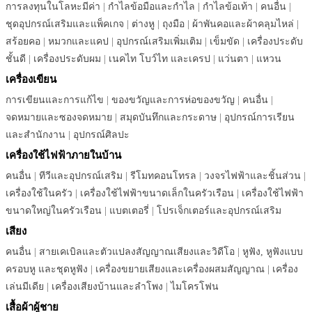
การลงทุนในโลหะมีค่า
|
กำไลข้อมือและกำไล
|
กำไลข้อเท้า
|
คนอื่น
|
ชุดอุปกรณ์เสริมและแพ็คเกจ
|
ต่างหู
|
ถุงมือ
|
ผ้าพันคอและผ้าคลุมไหล่
|
สร้อยคอ
|
หมวกและแคป
|
อุปกรณ์เสริมเพิ่มเติม
|
เข็มขัด
|
เครื่องประดับ
ชั้นดี
|
เครื่องประดับผม
|
เนคไท โบว์ไท และเครป
|
แว่นตา
|
แหวน
เครื่องเขียน
การเขียนและการแก้ไข
|
ของขวัญและการห่อของขวัญ
|
คนอื่น
|
จดหมายและซองจดหมาย
|
สมุดบันทึกและกระดาษ
|
อุปกรณ์การเรียน
และสำนักงาน
|
อุปกรณ์ศิลปะ
เครื่องใช้ไฟฟ้าภายในบ้าน
คนอื่น
|
ทีวีและอุปกรณ์เสริม
|
รีโมทคอนโทรล
|
วงจรไฟฟ้าและชิ้นส่วน
|
เครื่องใช้ในครัว
|
เครื่องใช้ไฟฟ้าขนาดเล็กในครัวเรือน
|
เครื่องใช้ไฟฟ้า
ขนาดใหญ่ในครัวเรือน
|
แบตเตอรี่
|
โปรเจ็กเตอร์และอุปกรณ์เสริม
เสียง
คนอื่น
|
สายเคเบิลและตัวแปลงสัญญาณเสียงและวิดีโอ
|
หูฟัง, หูฟังแบบ
ครอบหู และชุดหูฟัง
|
เครื่องขยายเสียงและเครื่องผสมสัญญาณ
|
เครื่อง
เล่นมีเดีย
|
เครื่องเสียงบ้านและลำโพง
|
ไมโครโฟน
เสื้อผ้าผู้ชาย