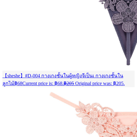
【sheshe】#D-004 กางเกงชั้นในผู้หญิงจีเป็นเ กางเกงชั้นใน
ลูกไม้
฿
68
Current price is: ฿68.
฿
205
Original price was: ฿205.