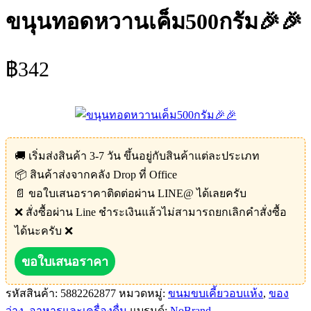
ขนุนทอดหวานเค็ม500กรัม🎉🎉
฿
342
🚚 เริ่มส่งสินค้า 3-7 วัน ขึ้นอยู่กับสินค้าแต่ละประเภท
📦 สินค้าส่งจากคลัง Drop ที่ Office
📄 ขอใบเสนอราคาติดต่อผ่าน LINE@ ได้เลยครับ
❌ สั่งซื้อผ่าน Line ชำระเงินแล้วไม่สามารถยกเลิกคำสั่งซื้อ
ได้นะครับ ❌
ขอใบเสนอราคา
รหัสสินค้า:
5882262877
หมวดหมู่:
ขนมขบเคี้ยวอบแห้ง
,
ของ
ว่าง
,
อาหารและเครื่องดื่ม
แบรนด์:
NoBrand