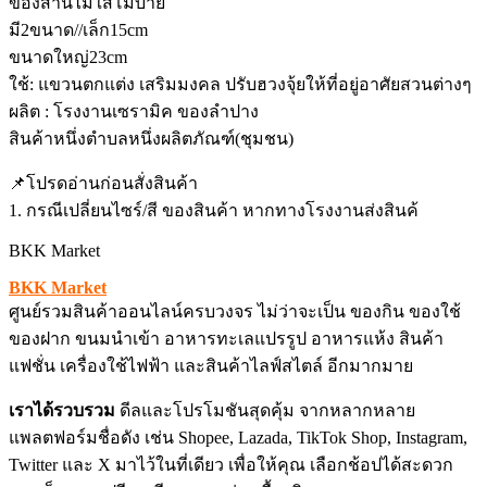
ข้องสานไม่ใส่โมบาย
มี2ขนาด//เล็ก15cm
ขนาดใหญ่23cm
ใช้: แขวนตกแต่ง เสริมมงคล ปรับฮวงจุ้ยให้ที่อยู่อาศัยสวนต่างๆ
ผลิต : โรงงานเซรามิค ของลำปาง
สินค้าหนึ่งตำบลหนึ่งผลิตภัณฑ์(ชุมชน)
📌โปรดอ่านก่อนสั่งสินค้า
1. กรณีเปลี่ยนไซร์/สี ของสินค้า หากทางโรงงานส่งสินค้
BKK Market
BKK Market
ศูนย์รวมสินค้าออนไลน์ครบวงจร ไม่ว่าจะเป็น ของกิน ของใช้
ของฝาก ขนมนำเข้า อาหารทะเลแปรรูป อาหารแห้ง สินค้า
แฟชั่น เครื่องใช้ไฟฟ้า และสินค้าไลฟ์สไตล์ อีกมากมาย
เราได้รวบรวม
ดีลและโปรโมชันสุดคุ้ม จากหลากหลาย
แพลตฟอร์มชื่อดัง เช่น Shopee, Lazada, TikTok Shop, Instagram,
Twitter และ X มาไว้ในที่เดียว เพื่อให้คุณ เลือกช้อปได้สะดวก