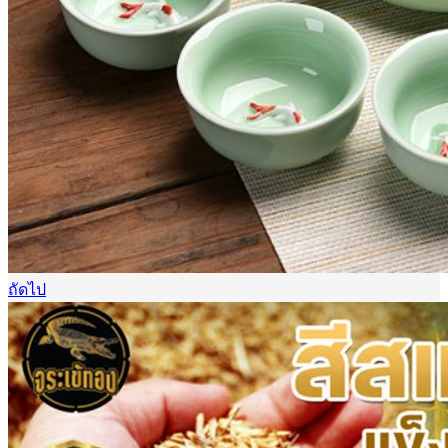
ถัดไป