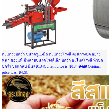
ตะแกรงบดรำ ขนาดรู1.5มิล ตะแกรงโรงสี ตะแกรงบด อย่าง
หนา ของแท้ มีหลายขนาดโรงสีเล็ก บดรำ อะไหล่โรงสี หัวบด
บดรำ บดแกลบ มีหล
฿
134
Current price is: ฿134.
฿
428
Original
price was: ฿428.