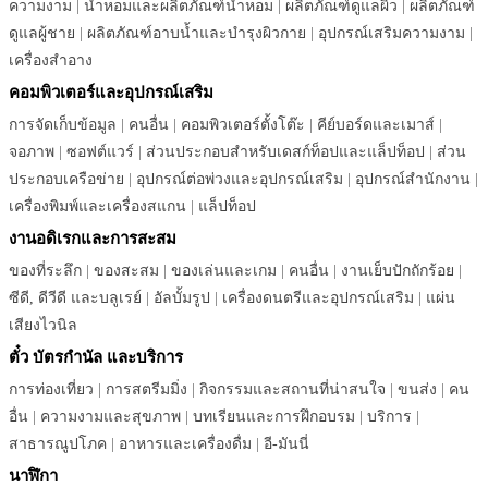
ความงาม
|
น้ำหอมและผลิตภัณฑ์น้ำหอม
|
ผลิตภัณฑ์ดูแลผิว
|
ผลิตภัณฑ์
ดูแลผู้ชาย
|
ผลิตภัณฑ์อาบน้ำและบำรุงผิวกาย
|
อุปกรณ์เสริมความงาม
|
เครื่องสำอาง
คอมพิวเตอร์และอุปกรณ์เสริม
การจัดเก็บข้อมูล
|
คนอื่น
|
คอมพิวเตอร์ตั้งโต๊ะ
|
คีย์บอร์ดและเมาส์
|
จอภาพ
|
ซอฟต์แวร์
|
ส่วนประกอบสำหรับเดสก์ท็อปและแล็ปท็อป
|
ส่วน
ประกอบเครือข่าย
|
อุปกรณ์ต่อพ่วงและอุปกรณ์เสริม
|
อุปกรณ์สำนักงาน
|
เครื่องพิมพ์และเครื่องสแกน
|
แล็ปท็อป
งานอดิเรกและการสะสม
ของที่ระลึก
|
ของสะสม
|
ของเล่นและเกม
|
คนอื่น
|
งานเย็บปักถักร้อย
|
ซีดี, ดีวีดี และบลูเรย์
|
อัลบั้มรูป
|
เครื่องดนตรีและอุปกรณ์เสริม
|
แผ่น
เสียงไวนิล
ตั๋ว บัตรกำนัล และบริการ
การท่องเที่ยว
|
การสตรีมมิ่ง
|
กิจกรรมและสถานที่น่าสนใจ
|
ขนส่ง
|
คน
อื่น
|
ความงามและสุขภาพ
|
บทเรียนและการฝึกอบรม
|
บริการ
|
สาธารณูปโภค
|
อาหารและเครื่องดื่ม
|
อี-มันนี่
นาฬิกา