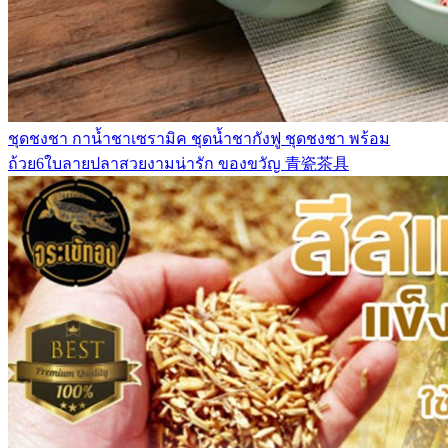
ชุดชงชา กาน้ำชาเซรามิค ชุดน้ำชากังฟู ชุดชงชา พร้อม
ถ้วย6ใบลายปลาสวยงามน่ารัก ของขวัญ 青瓷茶具