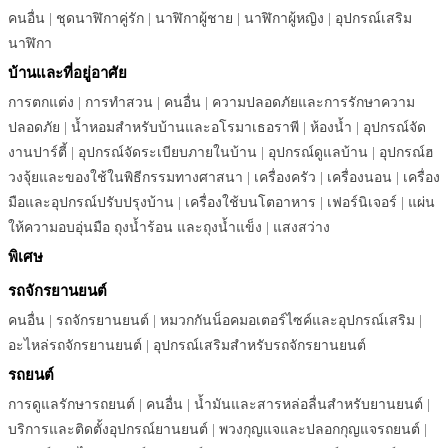
คนอื่น
|
ชุดนาฬิกาคู่รัก
|
นาฬิกาผู้ชาย
|
นาฬิกาผู้หญิง
|
อุปกรณ์เสริม
นาฬิกา
บ้านและที่อยู่อาศัย
การตกแต่ง
|
การทำสวน
|
คนอื่น
|
ความปลอดภัยและการรักษาความ
ปลอดภัย
|
น้ำหอมสำหรับบ้านและอโรมาเธอราพี
|
ห้องน้ำ
|
อุปกรณ์จัด
งานปาร์ตี้
|
อุปกรณ์จัดระเบียบภายในบ้าน
|
อุปกรณ์ดูแลบ้าน
|
อุปกรณ์ฮ
วงจุ้ยและของใช้ในพิธีกรรมทางศาสนา
|
เครื่องครัว
|
เครื่องนอน
|
เครื่อง
มือและอุปกรณ์ปรับปรุงบ้าน
|
เครื่องใช้บนโตอาหาร
|
เฟอร์นิเจอร์
|
แผ่น
ให้ความอบอุ่นมือ ถุงน้ำร้อน และถุงน้ำแข็ง
|
แสงสว่าง
พิเศษ
รถจักรยานยนต์
คนอื่น
|
รถจักรยานยนต์
|
หมวกกันน็อคมอเตอร์ไซค์และอุปกรณ์เสริม
|
อะไหล่รถจักรยานยนต์
|
อุปกรณ์เสริมสำหรับรถจักรยานยนต์
รถยนต์
การดูแลรักษารถยนต์
|
คนอื่น
|
น้ำมันและสารหล่อลื่นสำหรับยานยนต์
|
บริการและติดตั้งอุปกรณ์ยานยนต์
|
พวงกุญแจและปลอกกุญแจรถยนต์
|