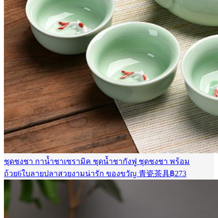
ชุดชงชา กาน้ำชาเซรามิค ชุดน้ำชากังฟู ชุดชงชา พร้อม
ถ้วย6ใบลายปลาสวยงามน่ารัก ของขวัญ 青瓷茶具
฿
273