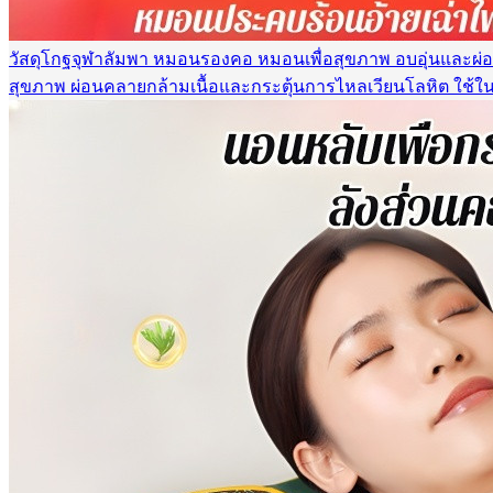
วัสดุโกฐจุฬาลัมพา หมอนรองคอ หมอนเพื่อสุขภาพ อบอุ่นและ
สุขภาพ ผ่อนคลายกล้ามเนื้อและกระตุ้นการไหลเวียนโลหิต ใช้ใน