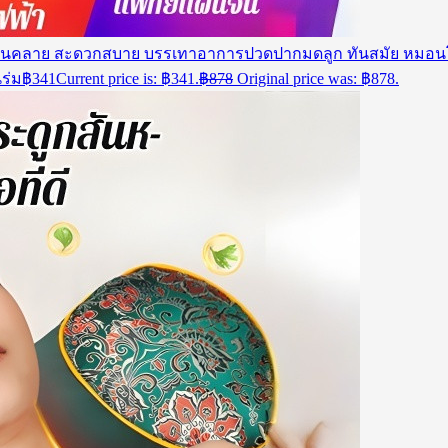
ผ่อนคลาย สะดวกสบาย บรรเทาอาการปวดปากมดลูก ทันสมัย หมอน
ร่ม
฿
341
Current price is: ฿341.
฿
878
Original price was: ฿878.