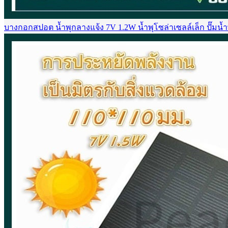
บางกอกสปอต น้ำพุกลางแจ้ง 7V 1.2W น้ำพุโซล่าเซลล์เล็ก ปั๊มน้ำพ