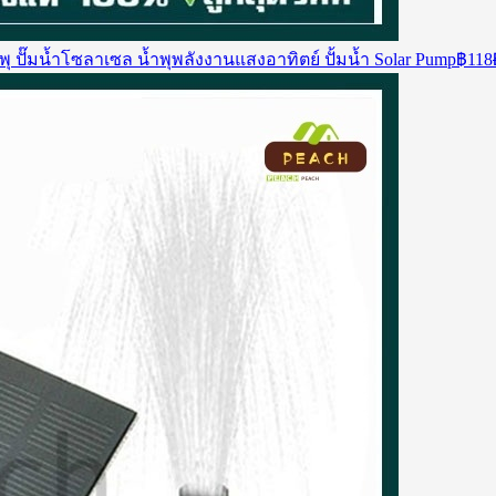
ุ ปั๊มน้ำโซลาเซล น้ำพุพลังงานแสงอาทิตย์ ปั้มน้ำ Solar Pump
฿
118