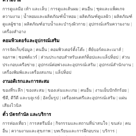
การดูแลมือ เท้า และเล็บ
|
การดูแลเส้นผม
|
คนอื่น
|
ชุดและแพ็คเกจ
ความงาม
|
น้ำหอมและผลิตภัณฑ์น้ำหอม
|
ผลิตภัณฑ์ดูแลผิว
|
ผลิตภัณฑ์
ดูแลผู้ชาย
|
ผลิตภัณฑ์อาบน้ำและบำรุงผิวกาย
|
อุปกรณ์เสริมความงาม
|
เครื่องสำอาง
คอมพิวเตอร์และอุปกรณ์เสริม
การจัดเก็บข้อมูล
|
คนอื่น
|
คอมพิวเตอร์ตั้งโต๊ะ
|
คีย์บอร์ดและเมาส์
|
จอภาพ
|
ซอฟต์แวร์
|
ส่วนประกอบสำหรับเดสก์ท็อปและแล็ปท็อป
|
ส่วน
ประกอบเครือข่าย
|
อุปกรณ์ต่อพ่วงและอุปกรณ์เสริม
|
อุปกรณ์สำนักงาน
|
เครื่องพิมพ์และเครื่องสแกน
|
แล็ปท็อป
งานอดิเรกและการสะสม
ของที่ระลึก
|
ของสะสม
|
ของเล่นและเกม
|
คนอื่น
|
งานเย็บปักถักร้อย
|
ซีดี, ดีวีดี และบลูเรย์
|
อัลบั้มรูป
|
เครื่องดนตรีและอุปกรณ์เสริม
|
แผ่น
เสียงไวนิล
ตั๋ว บัตรกำนัล และบริการ
การท่องเที่ยว
|
การสตรีมมิ่ง
|
กิจกรรมและสถานที่น่าสนใจ
|
ขนส่ง
|
คน
อื่น
|
ความงามและสุขภาพ
|
บทเรียนและการฝึกอบรม
|
บริการ
|