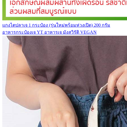
แกงไตปลาเจ 1 กระป๋อง (รุ่นใหม่พร้อมห่วงเปิด) 200 กรัม
อาหารกระป๋องเจ YT อาหารเจ มังสวิรัติ VEGAN