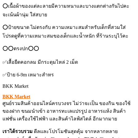
⭕️เนื้อผ้าของแต่ละลายมีความหนาและบางแตกต่างกันไปคะ
จะเน้นผ้านุ่ม ใส่สบาย
⭕️ป้ายขนาด ไม่ตรงกับ ความเหมาะสมสำหรับเด็กที่สวมใส่
โปรดดูที่ความเหมาะสมของเด็กและน้ำหนัก ที่ร้านระบุไว้คะ
⭕️⭕️ตรงปก⭕️⭕️
✅เสื้อยืดคอกลม มีกระดุมไหล่ 2 เม็ด
✅ป้าย 6-9m เหมาะสำหร
BKK Market
BKK Market
ศูนย์รวมสินค้าออนไลน์ครบวงจร ไม่ว่าจะเป็น ของกิน ของใช้
ของฝาก ขนมนำเข้า อาหารทะเลแปรรูป อาหารแห้ง สินค้า
แฟชั่น เครื่องใช้ไฟฟ้า และสินค้าไลฟ์สไตล์ อีกมากมาย
เราได้รวบรวม
ดีลและโปรโมชันสุดคุ้ม จากหลากหลาย