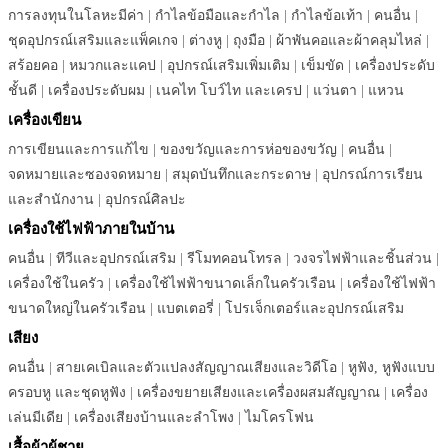
การลงทุนในโลหะมีค่า
|
กำไลข้อมือและกำไล
|
กำไลข้อเท้า
|
คนอื่น
|
ชุดอุปกรณ์เสริมและแพ็คเกจ
|
ต่างหู
|
ถุงมือ
|
ผ้าพันคอและผ้าคลุมไหล่
|
สร้อยคอ
|
หมวกและแคป
|
อุปกรณ์เสริมเพิ่มเติม
|
เข็มขัด
|
เครื่องประดับ
ชั้นดี
|
เครื่องประดับผม
|
เนคไท โบว์ไท และเครป
|
แว่นตา
|
แหวน
เครื่องเขียน
การเขียนและการแก้ไข
|
ของขวัญและการห่อของขวัญ
|
คนอื่น
|
จดหมายและซองจดหมาย
|
สมุดบันทึกและกระดาษ
|
อุปกรณ์การเรียน
และสำนักงาน
|
อุปกรณ์ศิลปะ
เครื่องใช้ไฟฟ้าภายในบ้าน
คนอื่น
|
ทีวีและอุปกรณ์เสริม
|
รีโมทคอนโทรล
|
วงจรไฟฟ้าและชิ้นส่วน
|
เครื่องใช้ในครัว
|
เครื่องใช้ไฟฟ้าขนาดเล็กในครัวเรือน
|
เครื่องใช้ไฟฟ้า
ขนาดใหญ่ในครัวเรือน
|
แบตเตอรี่
|
โปรเจ็กเตอร์และอุปกรณ์เสริม
เสียง
คนอื่น
|
สายเคเบิลและตัวแปลงสัญญาณเสียงและวิดีโอ
|
หูฟัง, หูฟังแบบ
ครอบหู และชุดหูฟัง
|
เครื่องขยายเสียงและเครื่องผสมสัญญาณ
|
เครื่อง
เล่นมีเดีย
|
เครื่องเสียงบ้านและลำโพง
|
ไมโครโฟน
เสื้อผ้าผู้ชาย