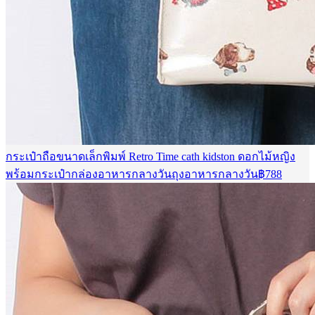
กระเป๋าถือขนาดเล็กพิมพ์ Retro Time cath kidston ดอกไม้หญิง
พร้อมกระเป๋ากล่องอาหารกลางวันถุงอาหารกลางวัน
฿
788