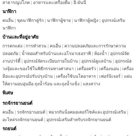
สาธารณูปโภค
|
อาหารและเครื่องดื่ม
|
อี-มันนี่
นาฬิกา
คนอื่น
|
ชุดนาฬิกาคู่รัก
|
นาฬิกาผู้ชาย
|
นาฬิกาผู้หญิง
|
อุปกรณ์เสริม
นาฬิกา
บ้านและที่อยู่อาศัย
การตกแต่ง
|
การทำสวน
|
คนอื่น
|
ความปลอดภัยและการรักษาความ
ปลอดภัย
|
น้ำหอมสำหรับบ้านและอโรมาเธอราพี
|
ห้องน้ำ
|
อุปกรณ์จัด
งานปาร์ตี้
|
อุปกรณ์จัดระเบียบภายในบ้าน
|
อุปกรณ์ดูแลบ้าน
|
อุปกรณ์ฮ
วงจุ้ยและของใช้ในพิธีกรรมทางศาสนา
|
เครื่องครัว
|
เครื่องนอน
|
เครื่อง
มือและอุปกรณ์ปรับปรุงบ้าน
|
เครื่องใช้บนโตอาหาร
|
เฟอร์นิเจอร์
|
แผ่น
ให้ความอบอุ่นมือ ถุงน้ำร้อน และถุงน้ำแข็ง
|
แสงสว่าง
พิเศษ
รถจักรยานยนต์
คนอื่น
|
รถจักรยานยนต์
|
หมวกกันน็อคมอเตอร์ไซค์และอุปกรณ์เสริม
|
อะไหล่รถจักรยานยนต์
|
อุปกรณ์เสริมสำหรับรถจักรยานยนต์
รถยนต์