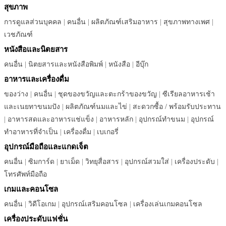
สุขภาพ
การดูแลส่วนบุคคล
|
คนอื่น
|
ผลิตภัณฑ์เสริมอาหาร
|
สุขภาพทางเพศ
|
เวชภัณฑ์
หนังสือและนิตยสาร
คนอื่น
|
นิตยสารและหนังสือพิมพ์
|
หนังสือ
|
อีบุ๊ก
อาหารและเครื่องดื่ม
ของว่าง
|
คนอื่น
|
ชุดของขวัญและตะกร้าของขวัญ
|
ซีเรียลอาหารเช้า
และเนยทาขนมปัง
|
ผลิตภัณฑ์นมและไข่
|
สะดวกซื้อ / พร้อมรับประทาน
|
อาหารสดและอาหารแช่แข็ง
|
อาหารหลัก
|
อุปกรณ์ทำขนม
|
อุปกรณ์
ทำอาหารที่จำเป็น
|
เครื่องดื่ม
|
เบเกอรี่
อุปกรณ์มือถือและแกดเจ็ต
คนอื่น
|
ซิมการ์ด
|
ยาเม็ด
|
วิทยุสื่อสาร
|
อุปกรณ์สวมใส่
|
เครื่องประดับ
|
โทรศัพท์มือถือ
เกมและคอนโซล
คนอื่น
|
วิดีโอเกม
|
อุปกรณ์เสริมคอนโซล
|
เครื่องเล่นเกมคอนโซล
เครื่องประดับแฟชั่น