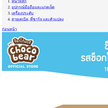
หน้าหลัก
อุปกรณ์มือถือและแกดเจ็ต
เครื่องประดับ
สายเคเบิล, ที่ชาร์จ และตัวแปลง
ก่อนหน้า