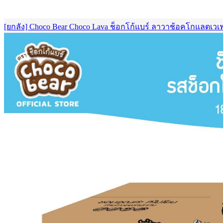
[ยกลัง] Choco Bear Choco Lava ช็อกโก้แบร์ ลาวาช้อคโกแลตเวเฟอ